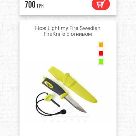
700
грн
Нож Light my Fire Swedish
FireKnife с огнивом