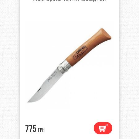
775
грн