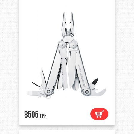
8505
грн