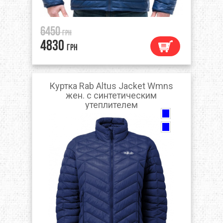
6450
грн
4830
грн
Куртка Rab Altus Jacket Wmns
жен. с синтетическим
утеплителем