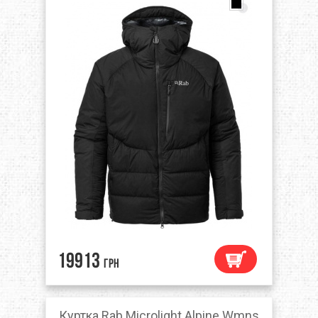
19913
грн
Куртка Rab Microlight Alpine Wmns