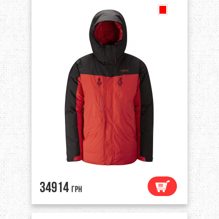
34914
грн