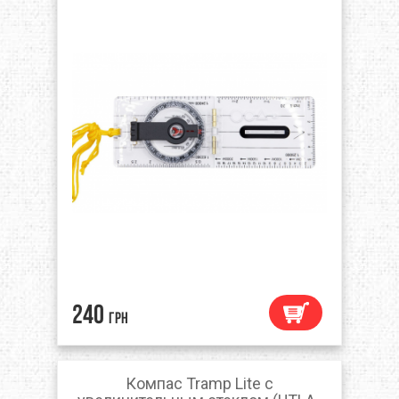
240
грн
Компас Tramp Lite с