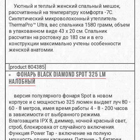
Уютный и теплый женский спальный мешок,
рассчитанный на температуру комфорта -7С.
Синтетический микроволоконный утеплитель
ThermaPro™ Ultra, вес спальника 1580 грамм, объем
в упакованном виде 43 x 20 см. Спальник
рассчитан на ростовку до 183 см и в его
конструкции максимально учтены особенности
женской анатомии.
[product 804385]
Фонарь Black Diamond Spot 325 lm
налобный
версия популярного фонаря Spot в новом
корпусе и с мощностью 325 люмен выдает луч 80 -
60 - 8 метров, имея время работы 4 - 8 - 200 часов
в зависимости от выбранного режима.
Влагозащита IPX 8, диммер, ночной красный свет,
строб, блокировка от случайного включения.
Функция Power Tap - включение на полную
мощность одним касанием. Питание - 3 батареи