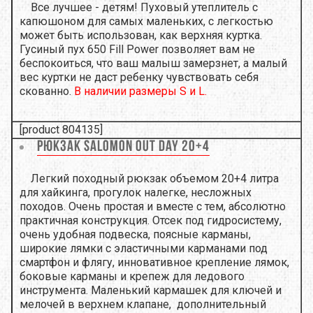
Все лучшее - детям! Пуховый утеплитель с
капюшоном для самых маленьких, с легкостью
может быть использован, как верхняя куртка.
Гусиный пух 650 Fill Power позволяет вам не
беспокоиться, что ваш малыш замерзнет, а малый
вес куртки не даст ребенку чувствовать себя
скованно.
В наличии размеры S и L.
[product 804135]
Рюкзак Salomon Out Day 20+4
Легкий походный рюкзак объемом
20+4 литра
для хайкинга, прогулок налегке, несложных
походов. Очень простая и вместе с тем, абсолютно
практичная конструкция. Отсек под гидросистему,
очень удобная подвеска, поясные карманы,
широкие лямки с эластичными карманами под
смартфон и флягу, инновативное крепление лямок,
боковые карманы и крепеж для ледового
инструмента. Маленький кармашек для ключей и
мелочей в верхнем клапане, дополнительный