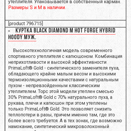
утеплителя. Упаковывается в собственный карман.
Размеры S и M в наличии.
[product 796715]
Куртка Black Diamond M Hot Forge Hybrid
Hoody Муж.
Высокотехнологичная модель современного
спортивного утеплителя с капюшоном. Комбинация
неприхотливости и высокой эффективности
PrimaLoft® Gold - синтетического заменителя пуха,
обладающего крайне малым весом и высокими
термоизоляционными качествами с натуральным
пухом - непревзойденным классическим
утеплителем. Торс этой модели утеплен смесью
30% PrimaLoft® Gold с 70% натурального пуха, а
рукава, плечи и капюшон при этом утеплены
только PrimaLoft® Gold. Это позволяет снизить
теплопотери в разы, причем именно там, где это
более всего требуется. А в тех зонах, где возможно
намокание, синтетический микроволоконный