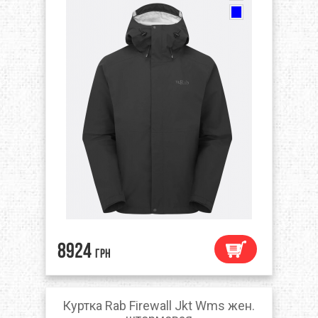
8924
грн
Куртка Rab Firewall Jkt Wms жен.