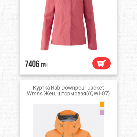
7406
грн
Куртка Rab Downpour Jacket
Wmns Жен. штормовая((QWI-07)