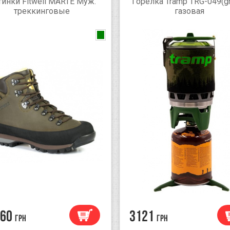
инки Fitwell MARTE Муж.
Горелка Tramp TRG-049(g
треккинговые
газовая
slate blue
60
3121
грн
грн