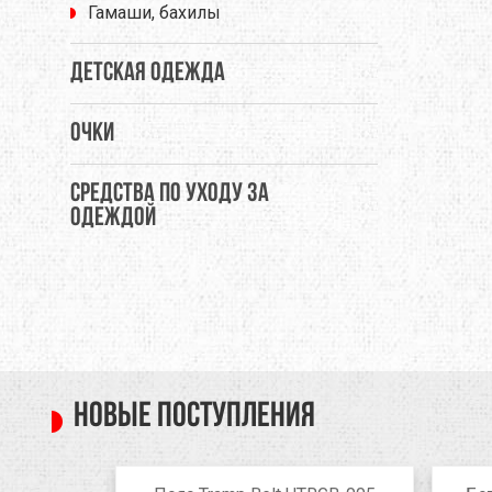
Гамаши, бахилы
THERMOPAD
TOAKS
TOK
Детская одежда
TREKMATES
TREZETA
TRIB
Очки
ULOW
UP SKY
URB
Средства по уходу за
WARMPEACE
WILDO
X-BI
одеждой
ZAMBERLAN
ZELGEAR
ZOJI
ИЗОЛОН
КРОК
МУЛ
Новые поступления