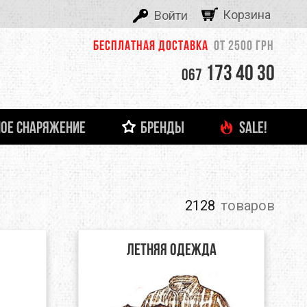
Корзина
Войти
Бесплатная доставка
от 2500 грн
173 40 30
067
ОЕ СНАРЯЖЕНИЕ
БРЕНДЫ
SALE!
ALEXIKA
 И ЛЕДОВОЕ СНАРЯЖЕНИЕ
ТНЯЯ ОДЕЖДА
ФОНАРИ И ЗАРЯДНЫЕ УСТРОЙСТВА
ДЕТСКАЯ ОДЕЖДА
ЗАЦЕПЫ, КАМПУС-БОРДЫ
ОЧКИ
тболки
Кемпинговые лампы
ASOLO
башки
Налобные фонари
2128
товаров
Ручные фонари
BERGHAUS
Зарядные устройства
Летняя одежда
BUTTONS
CLIMBING TECHNOLOGY