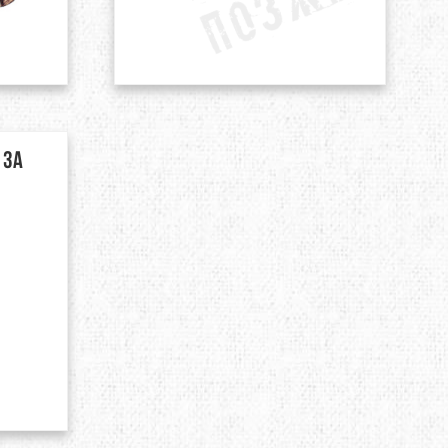
MTDE
MOUNTAIN EQUIPMENT
ONLY HOT
PLAI
 за
RAIN STOP
SCARPA
SINGING ROCK
SOURCE
TENDON
THERMACELL