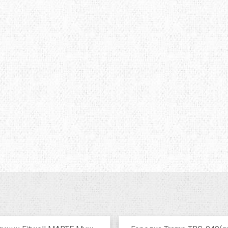
O
TOTEM
TRAMP
E
TRIMM
TURBAT
IK
VANGO
VAUDE
ONIC
X-SOCKS
Y&Y
RUSHI
БАРНАУЛ
ГРЕЛО4КА
ЬТИСПОРТ
ТЕКСМА