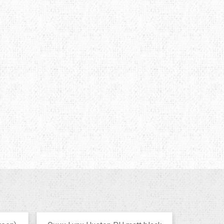
TRAVEL EXTREME
UKRHOLDS
VOXX
YATE
Е=ДА