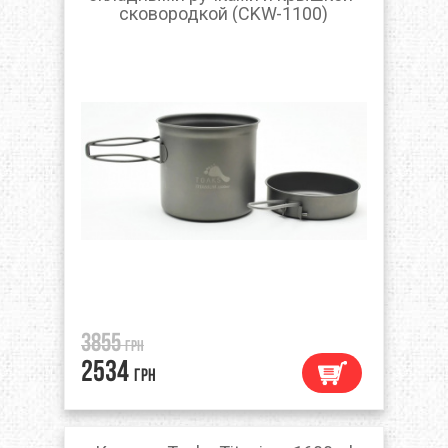
сковородкой (CKW-1100)
3855
грн
2534
грн