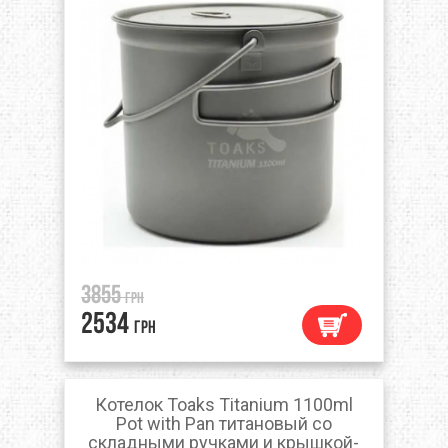
3855
грн
2534
грн
Котелок Toaks Titanium 1100ml
Pot with Pan титановый со
складными ручками и крышкой-