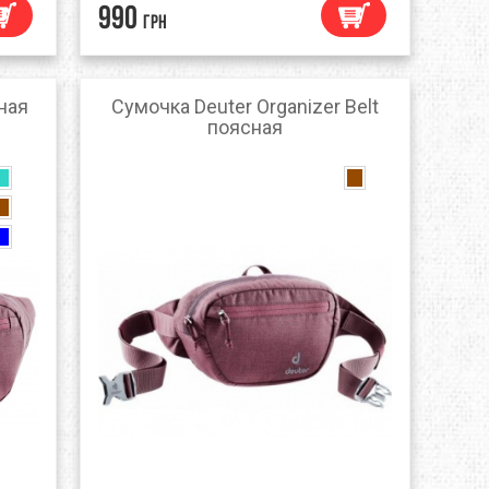
990
грн
TRAVEL EXTREME
UKRHOLDS
сная
Сумочка Deuter Organizer Belt
поясная
VOXX
YATE
Е=ДА