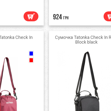
924
грн
atonka Check In
Сумочка Tatonka Check In 
Block black