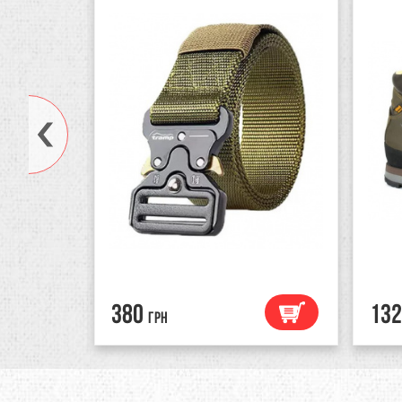
380
132
грн