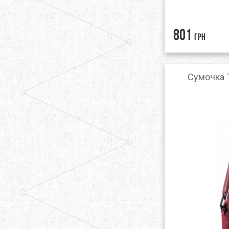
801
грн
Сумочка T