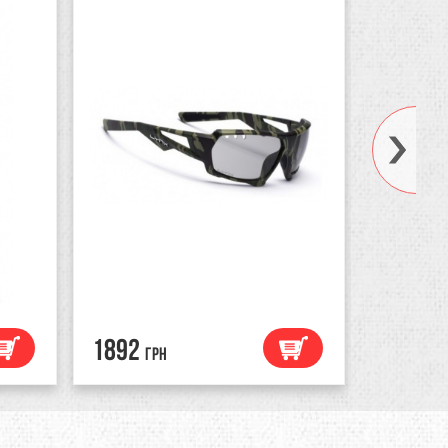
1892
7920
грн
гр