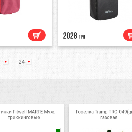
2028
грн
24
инки Fitwell MARTE Муж.
Горелка Tramp TRG-049(g
треккинговые
газовая
slate blue