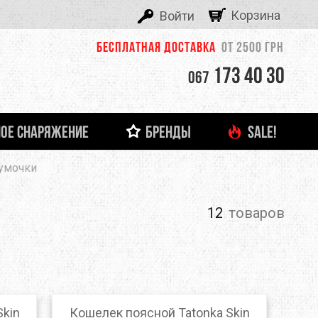
Корзина
Войти
Бесплатная доставка
от 2500 грн
173 40 30
067
ОЕ СНАРЯЖЕНИЕ
БРЕНДЫ
SALE!
ALEXIKA
умочки
 И ЛЕДОВОЕ СНАРЯЖЕНИЕ
ТНЯЯ ОДЕЖДА
ФОНАРИ И ЗАРЯДНЫЕ УСТРОЙСТВА
ДЕТСКАЯ ОДЕЖДА
ЗАЦЕПЫ, КАМПУС-БОРДЫ
ОЧКИ
тболки
Кемпинговые лампы
ASOLO
башки
Налобные фонари
12
товаров
Ручные фонари
BERGHAUS
Зарядные устройства
BUTTONS
CLIMBING TECHNOLOGY
Skin
Кошелек поясной Tatonka Skin