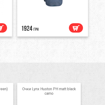
1924
грн
reen)
Очки Lynx Huston PH matt black
Палатк
сamo
violet