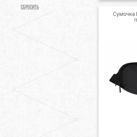
LOWE ALPINE
LURBEL
LYN
СБРОСИТЬ
Сумочка B
MAILLON RAPIDE
MAMMUT
MAR
MUNKEES
NALGENE
NEB
OPINEL
OPTIMUS
OSP
POWERTEC
PRANA
PRI
ROCK EMPIRE
SOG
STS
SCHOEFFEL
SEA TO SUMMIT
SEAL
SIREX
SLAVNA STRAVA
SNO
SPORT LAVIT
TAZ
TSL
TENSON
TERRA INCOGNITA
TEV