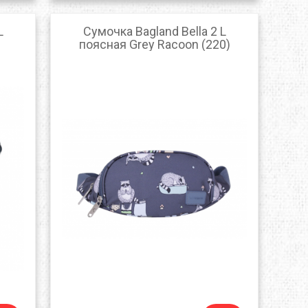
MTDE
L
Сумочка Bagland Bella 2 L
MOUNTAIN EQUIPMENT
поясная Grey Racoon (220)
ONLY HOT
PLAI
RAIN STOP
SCARPA
SINGING ROCK
SOURCE
TENDON
THERMACELL