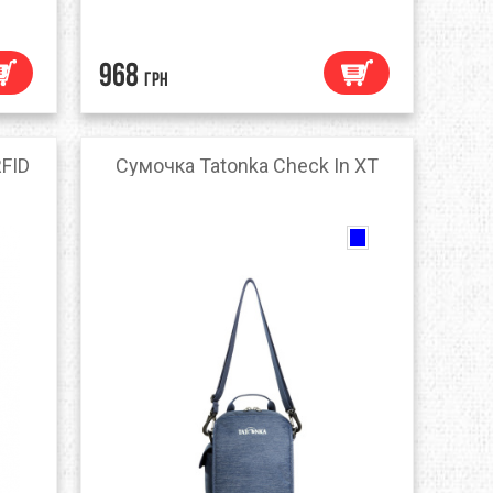
968
грн
RFID
Сумочка Tatonka Check In XT