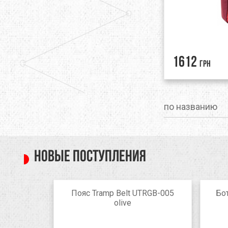
1612
грн
по названию
Новые поступления
EON Жен.
Пояс Tramp Belt UTRGB-005
Бот
е
olive