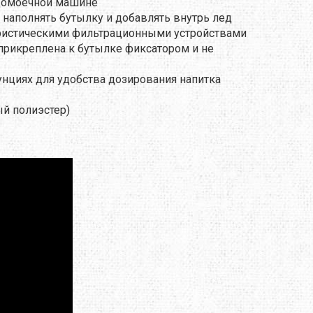
удомоечной машине
MTDE
 наполнять бутылку и добавлять внутрь лед
уристическими фильтрационными устройствами
MOUNTAIN EQUIPMENT
рикреплена к бутылке фиксатором и не
ONLY HOT
нциях для удобства дозирования напитка
PLAI
ый полиэстер)
RAIN STOP
SCARPA
SINGING ROCK
SOURCE
TENDON
THERMACELL