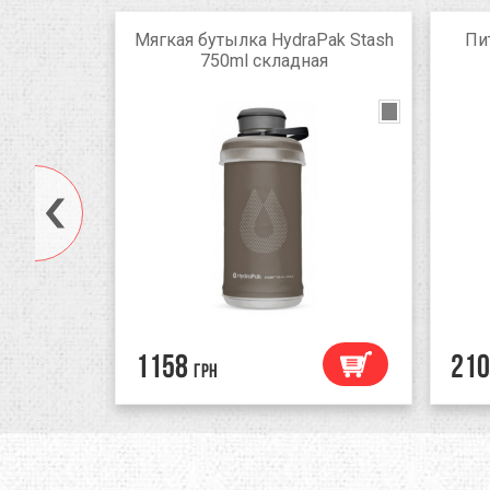
ion Line
Мягкая бутылка HydraPak Stash
Пи
C-029)
750ml складная
1158
210
грн