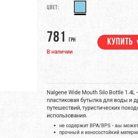
M
DEEJO
Цвет:
DEUTER
EM
EVALINE
EXOFFICIO
781
RINO
FIREBIRD
FIRST ASCENT
ЕНТЫ
НАВИГАЦИЯ
ПОХОДНАЯ ЕДА
ТРЕККИНГОВЫЕ ПАЛКИ
грн
Купить
В наличии
GSI OUTDOORS
GEAR AID
NELL
HMR HOLDS
HAIRA
RAPAK
ICEBREAKER
JAMES COOK
Nalgene Wide Mouth Silo Bottle 1.4
LAND
KEEN
KELTY
пластиковая бутылка для воды и д
путешествий, туристических поход
EN
LANEX
LEATHERMAN
использования.
не содержит BPA/BPS - вы может
EVENTURE
LIGHT MY FIRE
LORPEN
прочный и износостойкий матери