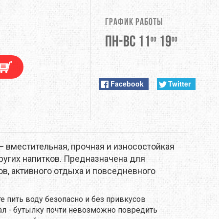
DUNLOP
График работы
EXTREMITIES
Пн-Вс 11
19
00
00
FITWELL
ФУРНИТУРА
GERBER
Facebook
Twitter
HI-TEC
JETBOIL
L — вместительная, прочная и износостойкая
KONG
ругих напитков. Предназначена для
ов, активного отдыха и повседневного
LEKI
е пить воду безопасно и без привкусов
LOWA
ал - бутылку почти невозможно повредить