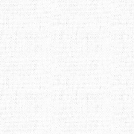
LOWE ALPINE
LURBEL
LYN
MAILLON RAPIDE
MAMMUT
MAR
MUNKEES
NALGENE
NEB
OPINEL
OPTIMUS
OSP
POWERTEC
PRANA
PRI
ROCK EMPIRE
SOG
STS
SCHOEFFEL
SEA TO SUMMIT
SEAL
SIREX
SLAVNA STRAVA
SNO
SPORT LAVIT
TAZ
TSL
TENSON
TERRA INCOGNITA
TEV