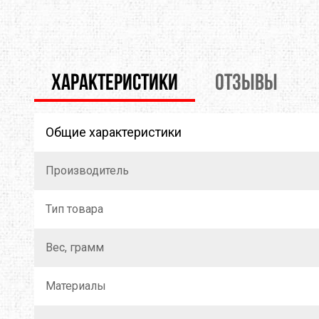
THERMOPAD
TOAKS
TOK
TREKMATES
TREZETA
TRIB
ХАРАКТЕРИСТИКИ
ОТЗЫВЫ
ULOW
UP SKY
URB
WARMPEACE
Общие характеристики
WILDO
X-BI
ZAMBERLAN
ZELGEAR
ZOJI
Производитель
ИЗОЛОН
КРОК
МУЛ
Тип товара
Вес, грамм
Материалы