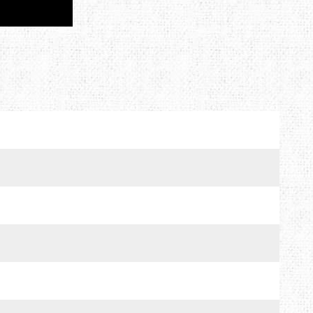
TRAVEL EXTREME
UKRHOLDS
VOXX
YATE
Е=ДА