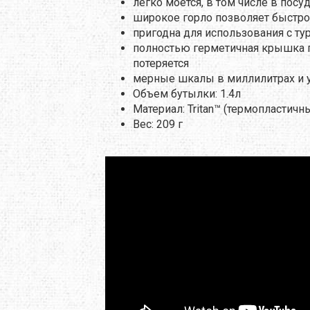
легко моется, в том числе в пос
X
M-TOUR
MSR
широкое горло позволяет быстро
пригодна для использования с т
MOT
MCNETT
MORA
полностью герметичная крышка п
потеряется
O
NEW BALANCE
NIKWAX
мерные шкалы в миллилитрах и у
Объем бутылки: 1.4л
REY
PETZL
PINGUIN
Материал: Tritan™ (термопластичн
Вес: 209 г
MUS
PROTEUS
RAB
SALEWA
SALOMON
 LINE
SIERRA DESIGNS
SILVA
W PEAK
SO-FI
SOTO
TASMANIAN TIGER
TATONKA
A
THE NORTH FACE
THERM-A-REST