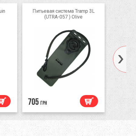
uin
Питьевая система Tramp 3L
Пищевой 
(UTRA-057 ) Olive
Sculptor
шир
705
1080
грн
гр