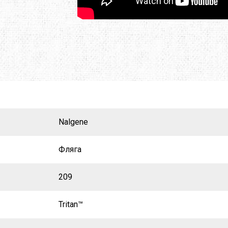
O
TOTEM
TRAMP
E
TRIMM
TURBAT
IK
VANGO
VAUDE
ONIC
X-SOCKS
Y&Y
RUSHI
БАРНАУЛ
ГРЕЛО4КА
Nalgene
ЬТИСПОРТ
ТЕКСМА
Фляга
209
Tritan™