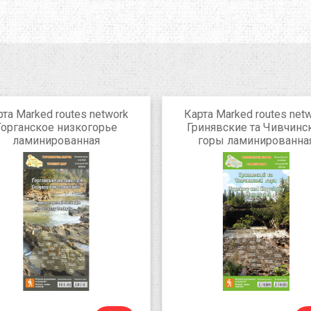
рта Marked routes network
Карта Marked routes net
Горганское низкогорье
Гринявские та Чивчинс
ламинированная
горы ламинированна