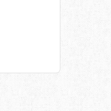
TRAVEL EXTREME
UKRHOLDS
VOXX
YATE
Е=ДА