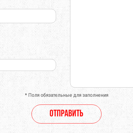
O
TOTEM
TRAMP
E
TRIMM
TURBAT
IK
VANGO
VAUDE
ONIC
X-SOCKS
Y&Y
RUSHI
БАРНАУЛ
ГРЕЛО4КА
ЬТИСПОРТ
ТЕКСМА
*
Поля обязательные для заполнения
Отправить