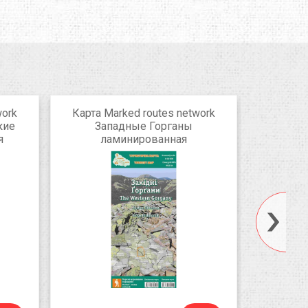
work
Карта Marked routes network
Карта M
кие
Западные Горганы
Полон
я
ламинированная
Хустщ