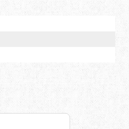
MTDE
MOUNTAIN EQUIPMENT
ONLY HOT
PLAI
RAIN STOP
SCARPA
SINGING ROCK
SOURCE
TENDON
THERMACELL