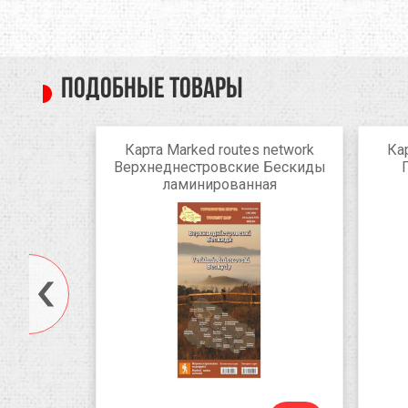
Подобные товары
ланшетный
Карта Marked routes network
Ка
-001)
Верхнеднестровские Бескиды
ламинированная