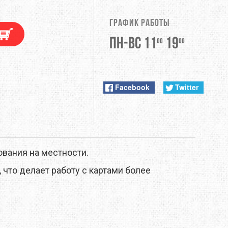
DUNLOP
График работы
EXTREMITIES
Пн-Вс 11
19
00
00
FITWELL
ФУРНИТУРА
GERBER
Facebook
Twitter
HI-TEC
JETBOIL
вания на местности.
KONG
что делает работу с картами более
LEKI
LOWA