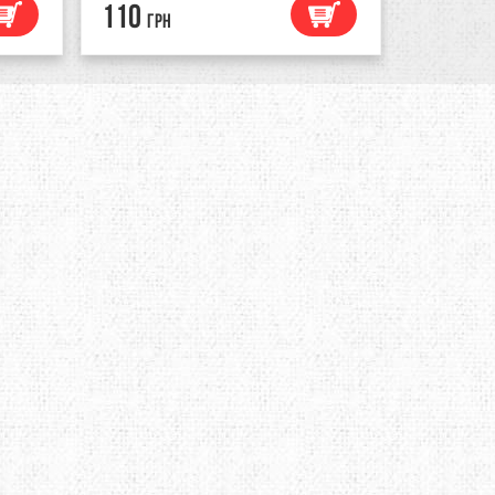
110
110
грн
грн