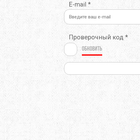
E-mail
*
THERMOPAD
TOAKS
TOK
TREKMATES
TREZETA
TRIB
Проверочный код
*
ULOW
UP SKY
URB
Обновить
WARMPEACE
WILDO
X-BI
ZAMBERLAN
ZELGEAR
ZOJI
ИЗОЛОН
КРОК
МУЛ