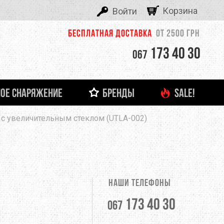
Корзина
Войти
Бесплатная доставка
от 2500 грн
173 40 30
067
ОЕ СНАРЯЖЕНИЕ
БРЕНДЫ
SALE!
ALEXIKA
e с увеличительным стеклом (UTLA-002)
 И ЛЕДОВОЕ СНАРЯЖЕНИЕ
ТНЯЯ ОДЕЖДА
ФОНАРИ И ЗАРЯДНЫЕ УСТРОЙСТВА
ДЕТСКАЯ ОДЕЖДА
ЗАЦЕПЫ, КАМПУС-БОРДЫ
ОЧКИ
тболки
Кемпинговые лампы
ASOLO
башки
Налобные фонари
Ручные фонари
BERGHAUS
Зарядные устройства
Наши телефоны
BUTTONS
173 40 30
067
CLIMBING TECHNOLOGY