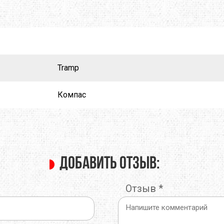
X
M-TOUR
MSR
MOT
MCNETT
MORA
O
NEW BALANCE
NIKWAX
Tramp
REY
PETZL
PINGUIN
Компас
MUS
PROTEUS
RAB
SALEWA
SALOMON
 LINE
SIERRA DESIGNS
SILVA
Добавить отзыв:
W PEAK
SO-FI
SOTO
Отзыв
*
TASMANIAN TIGER
TATONKA
A
THE NORTH FACE
THERM-A-REST