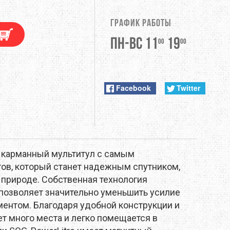
DUNLOP
График работы
EXTREMITIES
Пн-Вс 11
19
00
00
FITWELL
ФУРНИТУРА
GERBER
Facebook
Twitter
HI-TEC
JETBOIL
й карманный мультитул с самым
KONG
в, который станет надежным спутником,
а природе. Собственная технология
LEKI
позволяет значительно уменьшить усилие
ентом. Благодаря удобной конструкции и
LOWA
ет много места и легко помещается в