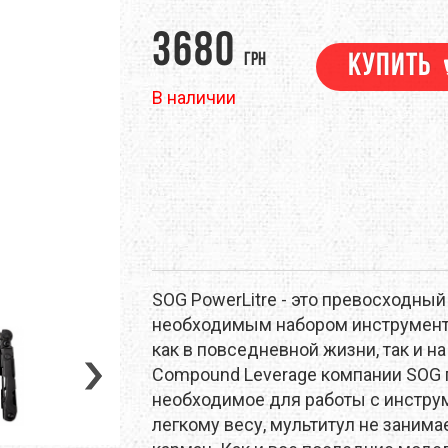
M
DEEJO
DEUTER
3680
грн
Купить
EM
EVALINE
EXOFFICIO
В наличии
RINO
FIREBIRD
FIRST ASCENT
ЕНТЫ
НАВИГАЦИЯ
ПОХОДНАЯ ЕДА
ТРЕККИНГОВЫЕ ПАЛКИ
GSI OUTDOORS
GEAR AID
NELL
HMR HOLDS
HAIRA
RAPAK
ICEBREAKER
JAMES COOK
SOG PowerLitre - это превосходны
LAND
KEEN
KELTY
необходимым набором инструменто
как в повседневной жизни, так и н
EN
LANEX
LEATHERMAN
Compound Leverage компании SOG 
необходимое для работы с инструм
EVENTURE
LIGHT MY FIRE
LORPEN
легкому весу, мультитул не занима