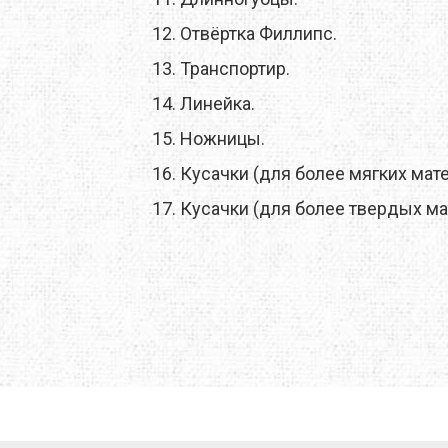
12. Отвёртка Филлипс.
O
TOTEM
TRAMP
13. Транспортир.
E
TRIMM
TURBAT
14. Линейка.
IK
VANGO
VAUDE
15. Ножницы.
16. Кусачки (для более мягких мат
ONIC
X-SOCKS
Y&Y
17. Кусачки (для более твердых ма
RUSHI
БАРНАУЛ
ГРЕЛО4КА
ЬТИСПОРТ
ТЕКСМА