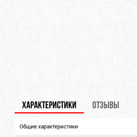
THERMOPAD
TOAKS
TOK
TREKMATES
TREZETA
TRIB
ULOW
UP SKY
URB
WARMPEACE
WILDO
X-BI
ZAMBERLAN
ZELGEAR
ZOJI
ИЗОЛОН
КРОК
МУЛ
ХАРАКТЕРИСТИКИ
ОТЗЫВЫ
Общие характеристики