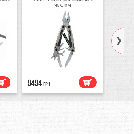
чехлом
9494
3071
грн
гр