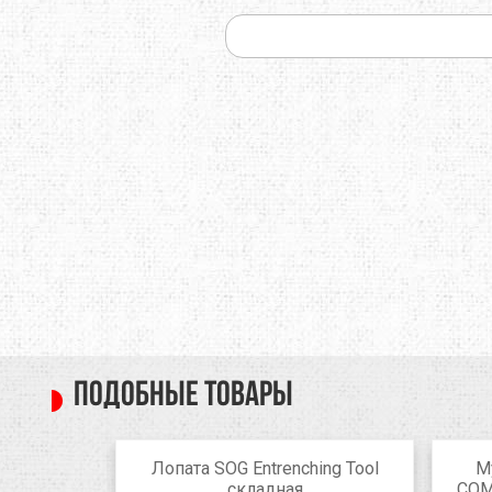
Подобные товары
nion
Лопата SOG Entrenching Tool
М
складная
COM