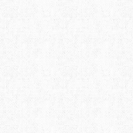
LOWE ALPINE
LURBEL
LYN
MAILLON RAPIDE
MAMMUT
MAR
MUNKEES
NALGENE
NEB
OPINEL
OPTIMUS
OSP
POWERTEC
PRANA
PRI
ROCK EMPIRE
SOG
STS
SCHOEFFEL
SEA TO SUMMIT
SEAL
SIREX
SLAVNA STRAVA
SNO
SPORT LAVIT
TAZ
TSL
TENSON
TERRA INCOGNITA
TEV