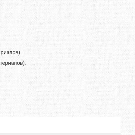
TRAVEL EXTREME
UKRHOLDS
VOXX
ериалов).
YATE
териалов).
Е=ДА