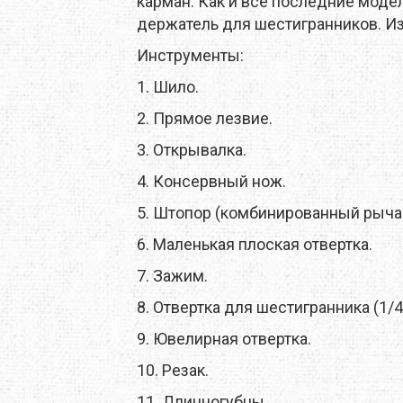
карман. Как и все последние модел
X
M-TOUR
MSR
держатель для шестигранников. И
MOT
MCNETT
MORA
Инструменты:
1. Шило.
O
NEW BALANCE
NIKWAX
2. Прямое лезвие.
REY
PETZL
PINGUIN
3. Открывалка.
MUS
PROTEUS
4. Консервный нож.
RAB
5. Штопор (комбинированный рычаг
SALEWA
SALOMON
6. Маленькая плоская отвертка.
 LINE
SIERRA DESIGNS
SILVA
7. Зажим.
8. Отвертка для шестигранника (1/
W PEAK
SO-FI
SOTO
9. Ювелирная отвертка.
TASMANIAN TIGER
TATONKA
10. Резак.
A
THE NORTH FACE
THERM-A-REST
11. Длинногубцы.