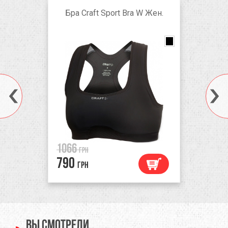
Бра Craft Sport Bra W Жен.
black
1066
грн
790
грн
Вы смотрели