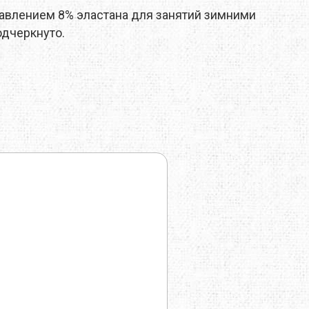
бавлением 8% эластана для занятий зимними
TRAVEL EXTREME
одчеркнуто.
UKRHOLDS
VOXX
YATE
Е=ДА