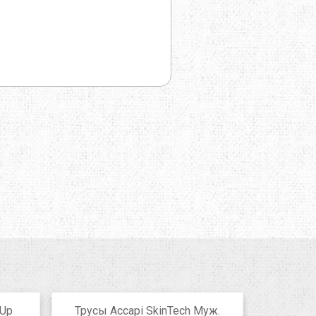
 Up
Трусы Accapi SkinTech Муж.
Трусы Cra