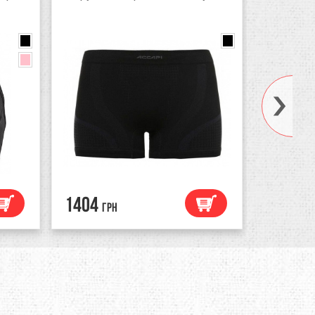
black
Grey
470
грн
350
1404
грн
грн