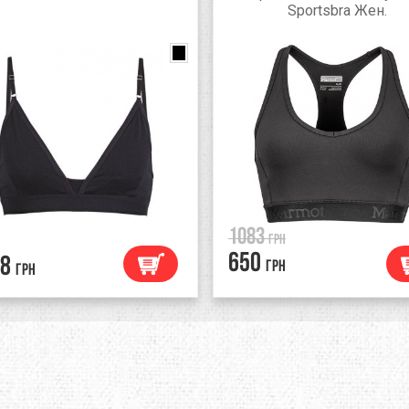
Sportsbra Жен.
Brisk
black
black
1083
грн
650
8
грн
грн