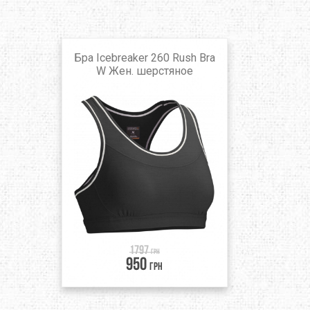
Бра Icebreaker 260 Rush Bra
W Жен. шерстяное
1797
грн
950
грн