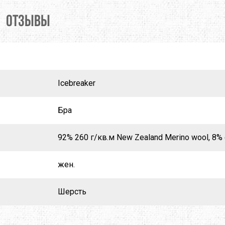
X
M-TOUR
MSR
ОТЗЫВЫ
MOT
MCNETT
MORA
O
NEW BALANCE
NIKWAX
REY
PETZL
PINGUIN
Icebreaker
MUS
PROTEUS
RAB
Бра
SALEWA
SALOMON
92% 260 г/кв.м New Zealand Merino wool, 8% 
 LINE
SIERRA DESIGNS
SILVA
жен.
W PEAK
SO-FI
SOTO
Шерсть
TASMANIAN TIGER
TATONKA
A
THE NORTH FACE
THERM-A-REST