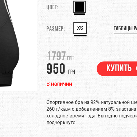
M
DEEJO
Цвет:
DEUTER
EM
EVALINE
EXOFFICIO
XS
Таблицы р
Размер:
RINO
FIREBIRD
FIRST ASCENT
ЕНТЫ
НАВИГАЦИЯ
ПОХОДНАЯ ЕДА
ТРЕККИНГОВЫЕ ПАЛКИ
GSI OUTDOORS
GEAR AID
1797
грн
950
NELL
HMR HOLDS
HAIRA
Купить
грн
RAPAK
ICEBREAKER
JAMES COOK
В наличии
LAND
KEEN
KELTY
Спортивное бра из 92% натуральной ш
260 г/кв.м с добавлением 8% эластана
EN
LANEX
LEATHERMAN
холодное время года. Выгодно подчер
подчеркнуто.
EVENTURE
LIGHT MY FIRE
LORPEN