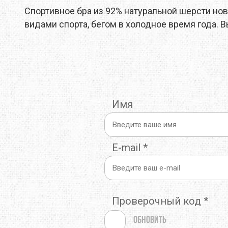
Спортивное бра из 92% натуральной шерсти но
THERMOPAD
TOAKS
TOK
видами спорта, бегом в холодное время года. 
TREKMATES
TREZETA
TRIB
ULOW
UP SKY
URB
WARMPEACE
WILDO
X-BI
Имя
ZAMBERLAN
ZELGEAR
ZOJI
ИЗОЛОН
КРОК
МУЛ
E-mail
*
Проверочный код
*
Обновить