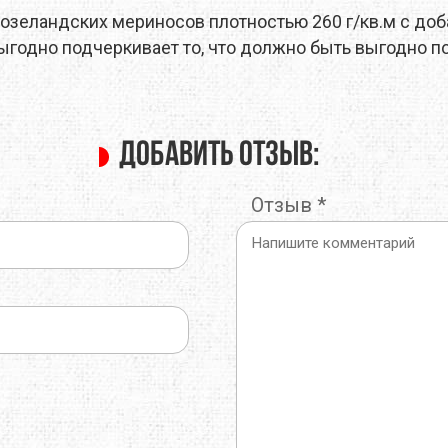
возеландских мериносов плотностью 260 г/кв.м с до
O
TOTEM
TRAMP
Выгодно подчеркивает то, что должно быть выгодно п
E
TRIMM
TURBAT
IK
VANGO
VAUDE
Добавить отзыв:
ONIC
X-SOCKS
Y&Y
Отзыв
*
RUSHI
БАРНАУЛ
ГРЕЛО4КА
ЬТИСПОРТ
ТЕКСМА