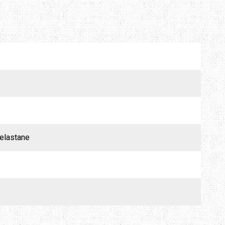
MTDE
MOUNTAIN EQUIPMENT
ONLY HOT
PLAI
RAIN STOP
SCARPA
elastane
SINGING ROCK
SOURCE
TENDON
THERMACELL