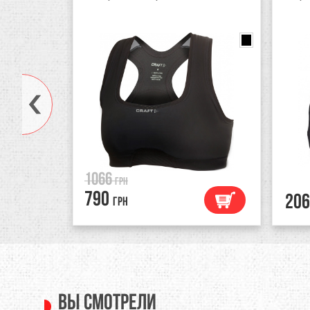
black/anthracite
nk/wild rose
1066
грн
790
206
грн
Вы смотрели