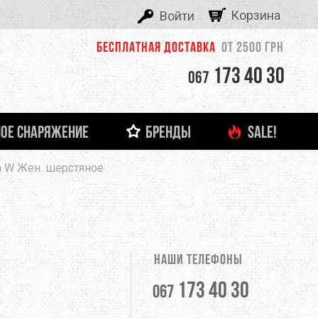
Корзина
Войти
Бесплатная доставка
от 2500 грн
173 40 30
067
ОЕ СНАРЯЖЕНИЕ
БРЕНДЫ
SALE!
ALEXIKA
ra W Жен. шерстяное
 И ЛЕДОВОЕ СНАРЯЖЕНИЕ
ТНЯЯ ОДЕЖДА
ФОНАРИ И ЗАРЯДНЫЕ УСТРОЙСТВА
ДЕТСКАЯ ОДЕЖДА
ЗАЦЕПЫ, КАМПУС-БОРДЫ
ОЧКИ
тболки
Кемпинговые лампы
ASOLO
башки
Налобные фонари
Ручные фонари
BERGHAUS
Зарядные устройства
Наши телефоны
BUTTONS
173 40 30
067
CLIMBING TECHNOLOGY