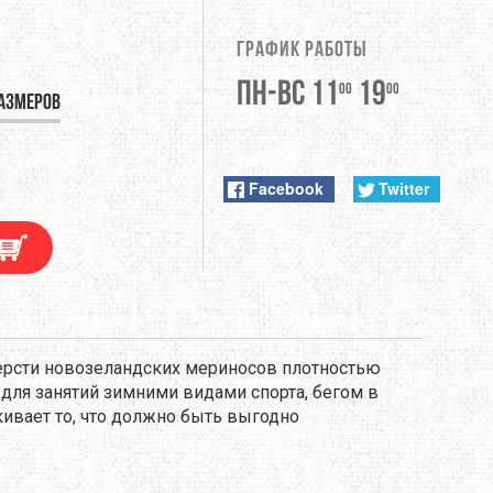
DUNLOP
График работы
EXTREMITIES
Пн-Вс 11
19
00
00
азмеров
FITWELL
ФУРНИТУРА
GERBER
Facebook
Twitter
HI-TEC
JETBOIL
KONG
ерсти новозеландских мериносов плотностью
 для занятий зимними видами спорта, бегом в
LEKI
кивает то, что должно быть выгодно
LOWA