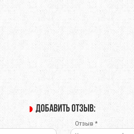
O
TOTEM
TRAMP
E
TRIMM
TURBAT
IK
VANGO
VAUDE
ONIC
X-SOCKS
Y&Y
RUSHI
БАРНАУЛ
ГРЕЛО4КА
ЬТИСПОРТ
ТЕКСМА
Добавить отзыв:
Отзыв
*