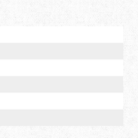
MTDE
MOUNTAIN EQUIPMENT
ONLY HOT
PLAI
RAIN STOP
SCARPA
SINGING ROCK
SOURCE
TENDON
THERMACELL