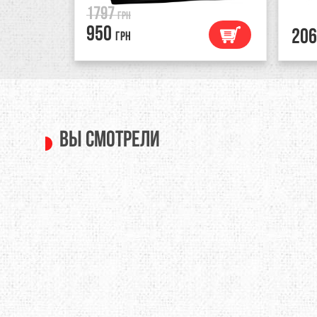
1797
грн
950
206
грн
Вы смотрели