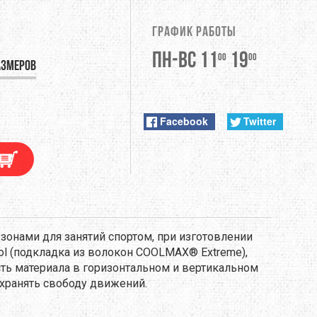
DUNLOP
График работы
EXTREMITIES
Пн-Вс 11
19
00
00
азмеров
FITWELL
ФУРНИТУРА
GERBER
Facebook
Twitter
HI-TEC
JETBOIL
KONG
зонами для занятий спортом, при изготовлении
ol (подкладка из волокон COOLMAX® Extreme),
LEKI
ть материала в горизонтальном и вертикальном
хранять свободу движений.
LOWA