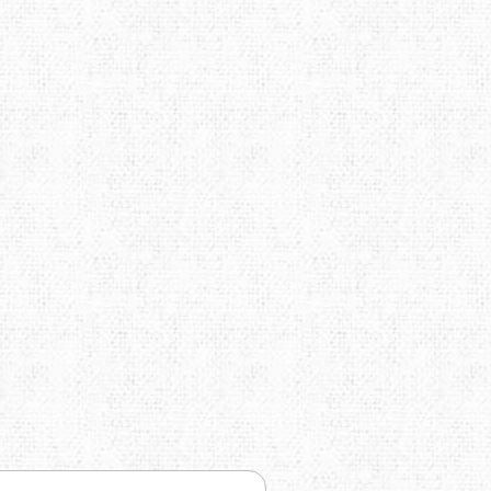
TRAVEL EXTREME
UKRHOLDS
VOXX
YATE
Е=ДА