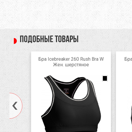
Подобные товары
ite Boxer
Бра Icebreaker 260 Rush Bra W
Бра
Жен. шерстяное
black/anthracite
nk/wild rose