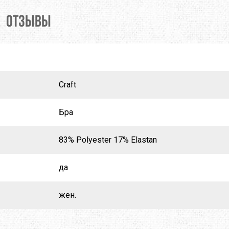
X
M-TOUR
MSR
ОТЗЫВЫ
MOT
MCNETT
MORA
O
NEW BALANCE
NIKWAX
REY
PETZL
PINGUIN
Craft
MUS
PROTEUS
RAB
Бра
SALEWA
SALOMON
83% Polyester 17% Elastan
 LINE
SIERRA DESIGNS
SILVA
да
W PEAK
SO-FI
SOTO
жен.
TASMANIAN TIGER
TATONKA
A
THE NORTH FACE
THERM-A-REST