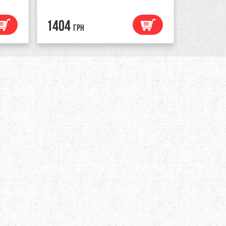
470
грн
350
1404
грн
грн