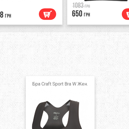
1083
грн
650
8
грн
грн
Бра Craft Sport Bra W Жен.