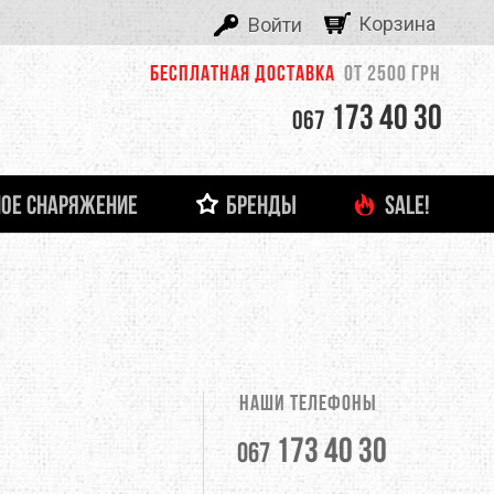
Корзина
Войти
Бесплатная доставка
от 2500 грн
173 40 30
067
ОЕ СНАРЯЖЕНИЕ
БРЕНДЫ
SALE!
ALEXIKA
 И ЛЕДОВОЕ СНАРЯЖЕНИЕ
ТНЯЯ ОДЕЖДА
ФОНАРИ И ЗАРЯДНЫЕ УСТРОЙСТВА
ДЕТСКАЯ ОДЕЖДА
ЗАЦЕПЫ, КАМПУС-БОРДЫ
ОЧКИ
тболки
Кемпинговые лампы
ASOLO
башки
Налобные фонари
Ручные фонари
BERGHAUS
Зарядные устройства
Наши телефоны
BUTTONS
173 40 30
067
CLIMBING TECHNOLOGY