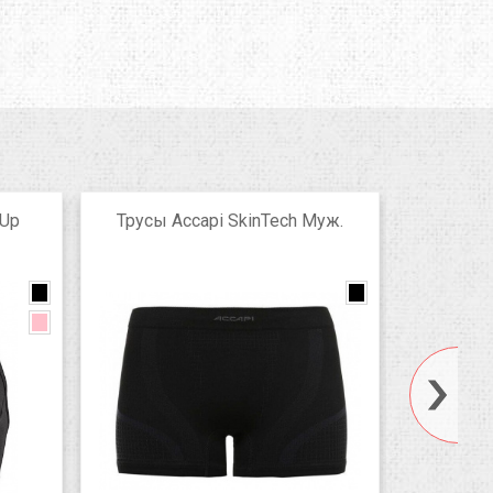
 Up
Трусы Accapi SkinTech Муж.
Трусы Cra
black
Grey