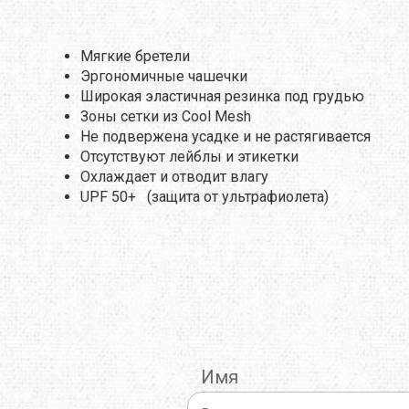
THERMOPAD
TOAKS
TOK
Мягкие бретели
Эргономичные чашечки
TREKMATES
TREZETA
TRIB
Широкая эластичная резинка под грудью
Зоны сетки из Cool Mesh
ULOW
UP SKY
URB
Не подвержена усадке и не растягивается
Отсутствуют лейблы и этикетки
WARMPEACE
WILDO
X-BI
Охлаждает и отводит влагу
UPF 50+ (защита от ультрафиолета)
ZAMBERLAN
ZELGEAR
ZOJI
ИЗОЛОН
КРОК
МУЛ
Имя