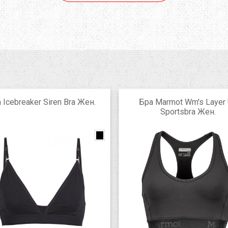
 Icebreaker Siren Bra Жен.
Бра Marmot Wm's Layer
Sportsbra Жен.
Brisk
black
black