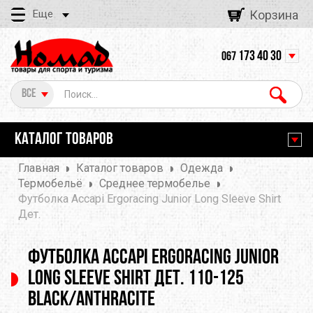
Еще
Корзина
173 40 30
067
Все
КАТАЛОГ ТОВАРОВ
Главная
Каталог товаров
Одежда
Термобельё
Среднее термобелье
Футболка Accapi Ergoracing Junior Long Sleeve Shirt
Дет.
Футболка Accapi Ergoracing Junior
Long Sleeve Shirt Дет. 110-125
black/anthracite