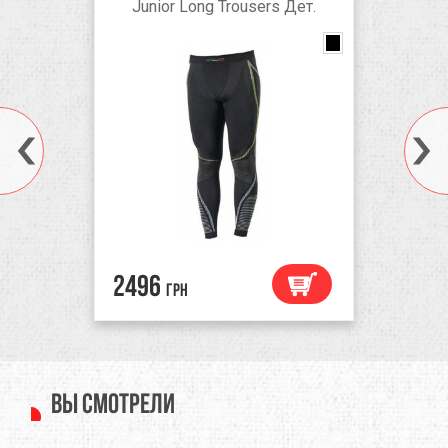
Junior Long Trousers Дет.
black/anthracite
Anthracite
2496
грн
Вы смотрели