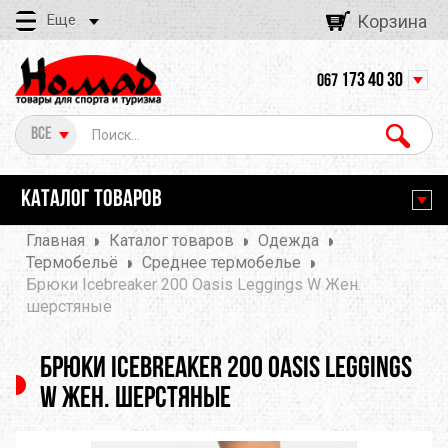
Еще
Корзина
173 40 30
067
Все
КАТАЛОГ ТОВАРОВ
Главная
Каталог товаров
Одежда
Термобельё
Среднее термобелье
Брюки Icebreaker 200 Oasis Leggings W Жен.
шерстяные
Брюки Icebreaker 200 Oasis Leggings
W Жен. шерстяные