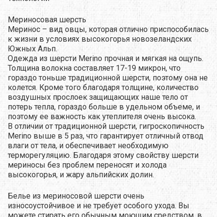
Мериносовая шерсть
Меринос – вид овцы, которая отлично приспособилась
к жизни в условиях высокогорья новозеландских
Южных Альп.
Одежда из шерсти Merino прочная и мягкая на ощупь.
Толщина волокна составляет 17-19 микрон, что
гораздо тоньше традиционной шерсти, поэтому она не
колется. Кроме того благодаря толщине, количество
воздушных прослоек защищающих наше тело от
потерь тепла, гораздо больше в удельном объеме, и
поэтому ее важность как утеплителя очень высока.
В отличии от традиционной шерсти, гигроскопичность
Merino выше в 5 раз, что гарантирует отличный отвод
влаги от тела, и обеспечивает необходимую
терморегуляцию. Благодаря этому свойству шерсти
мериносы без проблем переносят и холода
высокогорья, и жару альпийских долин.
Белье из мериносовой шерсти очень
износоустойчивое и не требует особого ухода. Вы
можете стирать его обычным моющим средством, в