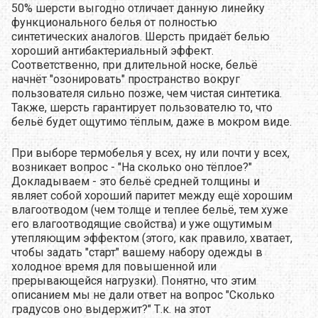
50% шерсти выгодно отличает данную линейку
функционального белья от полностью
синтетических аналогов. Шерсть придаёт белью
хороший антибактериальный эффект.
Соответственно, при длительной носке, бельё
начнёт "озонировать" пространство вокруг
пользователя сильно позже, чем чистая синтетика.
Также, шерсть гарантирует пользователю то, что
бельё будет ощутимо тёплым, даже в мокром виде.
При выборе термобелья у всех, ну или почти у всех,
возникает вопрос - "На сколько оно тёплое?"
Докладываем - это бельё средней толщины и
являет собой хороший паритет между ещё хорошим
влагоотводом (чем толще и теплее бельё, тем хуже
его влагоотводящие свойства) и уже ощутимым
утепляющим эффектом (этого, как правило, хватает,
чтобы задать "старт" вашему набору одежды в
холодное время для повышенной или
прерывающейся нагрузки). Понятно, что этим
описанием мы не дали ответ на вопрос "Сколько
градусов оно выдержит?" Т.к. на этот