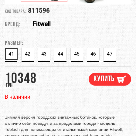
811596
Код товара:
Fitwell
Бренд:
Размер:
41
42
43
44
45
46
47
10348
Купить
грн
В наличии
Зимняя версия городских винтажных ботинок, которые
отлично себя поведут и за пределами города - модель
Toblach для понимающих от итальянской компании Fitwell,
специализирующейся на высококлассной hand made