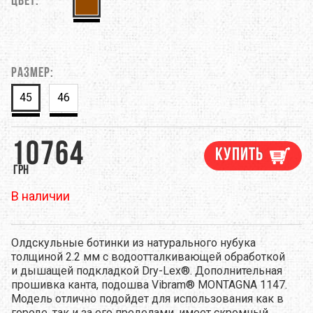
Цвет:
Размер:
45
46
10764
Купить
грн
В наличии
Олдскульные ботинки из натурального нубука
толщиной 2.2 мм с водоотталкивающей обработкой
и дышащей подкладкой
Dry-Lex®
. Дополнительная
прошивка канта, подошва V
ibram® MONTAGNA 1147.
Модель отлично подойдет для использования как в
городе, так и за его пределами, имеет скромный,