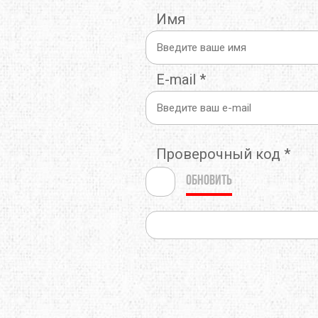
Имя
THERMOPAD
TOAKS
TOK
TREKMATES
TREZETA
TRIB
E-mail
*
ULOW
UP SKY
URB
WARMPEACE
WILDO
X-BI
Проверочный код
*
ZAMBERLAN
ZELGEAR
ZOJI
Обновить
ИЗОЛОН
КРОК
МУЛ