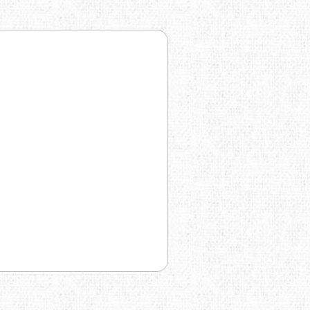
TRAVEL EXTREME
UKRHOLDS
VOXX
YATE
Е=ДА