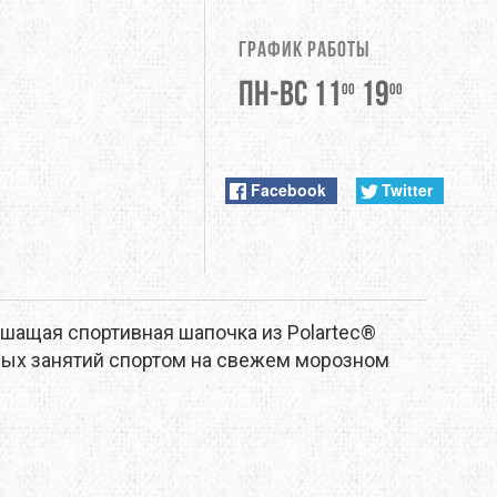
DUNLOP
График работы
EXTREMITIES
Пн-Вс 11
19
00
00
FITWELL
ФУРНИТУРА
GERBER
Facebook
Twitter
HI-TEC
JETBOIL
ышащая спортивная шапочка из Polartec®
KONG
вных занятий спортом на свежем морозном
LEKI
LOWA