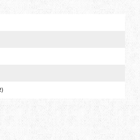
MTDE
MOUNTAIN EQUIPMENT
ONLY HOT
PLAI
RAIN STOP
SCARPA
2)
SINGING ROCK
SOURCE
TENDON
THERMACELL