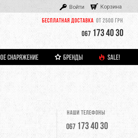
Корзина
Войти
Бесплатная доставка
от 2500 грн
173 40 30
067
ОЕ СНАРЯЖЕНИЕ
БРЕНДЫ
SALE!
ALEXIKA
 И ЛЕДОВОЕ СНАРЯЖЕНИЕ
ТНЯЯ ОДЕЖДА
ФОНАРИ И ЗАРЯДНЫЕ УСТРОЙСТВА
ДЕТСКАЯ ОДЕЖДА
ЗАЦЕПЫ, КАМПУС-БОРДЫ
ОЧКИ
тболки
Кемпинговые лампы
ASOLO
башки
Налобные фонари
Ручные фонари
BERGHAUS
Зарядные устройства
Наши телефоны
BUTTONS
173 40 30
067
CLIMBING TECHNOLOGY