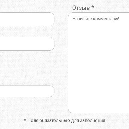
Отзыв
*
O
TOTEM
TRAMP
E
TRIMM
TURBAT
IK
VANGO
VAUDE
ONIC
X-SOCKS
Y&Y
RUSHI
БАРНАУЛ
ГРЕЛО4КА
ЬТИСПОРТ
ТЕКСМА
*
Поля обязательные для заполнения