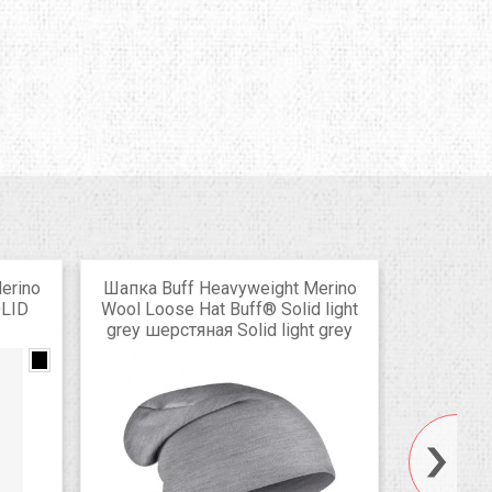
erino
Шапка Buff Heavyweight Merino
Шапка B
OLID
Wool Loose Hat Buff® Solid light
HAT
grey шерстяная Solid light grey