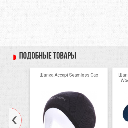
Подобные товары
Beanie
Шапка Accapi Seamless Cap
Шапк
Woo
k