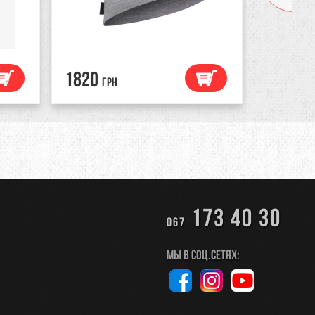
1820
1560
грн
гр
173 40 30
067
Мы в соц.сетях: