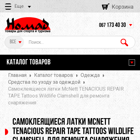
Еще
Корзина
173 40 30
067
Все
КАТАЛОГ ТОВАРОВ
Главная
Каталог товаров
Одежда
Средства по уходу за одеждой
Самоклеящиеся латки McNett TENACIOUS REPAIR
TAPE Tattoos Wildlife Clamshell для ремонта
снаряжения
Самоклеящиеся латки McNett
TENACIOUS REPAIR TAPE Tattoos Wildlife