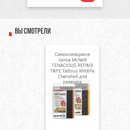
Вы смотрели
Самоклеящиеся
латки McNett
TENACIOUS REPAIR
TAPE Tattoos Wildlife
Clamshell для
ремонта
снаряжения