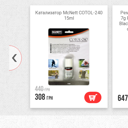
o Textile
Катализатор McNett COTOL-240
Рем
л
15ml
7g 
Blac
440
грн
308
647
грн