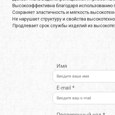
Высокоэффективна благодаря использованию 
THERMOPAD
TOAKS
TOK
Сохраняет эластичность и мягкость высокотех
Не нарушает структуру и свойства высокотехн
TREKMATES
TREZETA
TRIB
Продлевает срок службы изделий из высокоте
ULOW
UP SKY
URB
WARMPEACE
WILDO
X-BI
ZAMBERLAN
ZELGEAR
ZOJI
Имя
ИЗОЛОН
КРОК
МУЛ
E-mail
*
Проверочный код
*