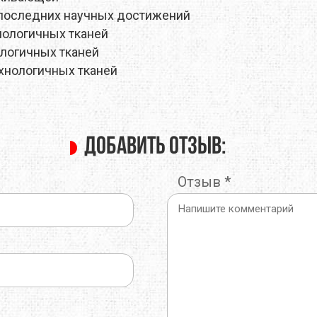
последних научных достижений
O
TOTEM
TRAMP
нологичных тканей
ологичных тканей
E
TRIMM
TURBAT
хнологичных тканей
IK
VANGO
VAUDE
ONIC
X-SOCKS
Y&Y
Добавить отзыв:
RUSHI
БАРНАУЛ
ГРЕЛО4КА
Отзыв
*
ЬТИСПОРТ
ТЕКСМА