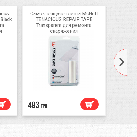
ious
Самоклеящаяся лента McNett
Самокле
 Black
TENACIOUS REPAIR TAPE
Tenacio
та
Transparent для ремонта
Nylon 
я
снаряжения
493
402
грн
грн