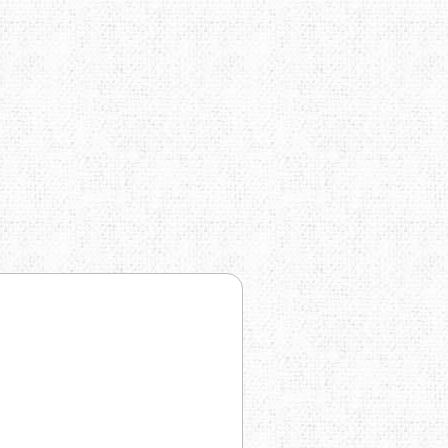
TRAVEL EXTREME
UKRHOLDS
VOXX
YATE
Е=ДА