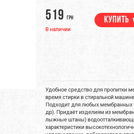
M
DEEJO
DEUTER
519
грн
Купить
EM
EVALINE
EXOFFICIO
В наличии
RINO
FIREBIRD
FIRST ASCENT
ЕНТЫ
НАВИГАЦИЯ
ПОХОДНАЯ ЕДА
ТРЕККИНГОВЫЕ ПАЛКИ
GSI OUTDOORS
GEAR AID
NELL
HMR HOLDS
HAIRA
RAPAK
ICEBREAKER
JAMES COOK
Удобное средство для пропитки м
LAND
KEEN
KELTY
время стирки в стиральной машине
Подходит для любых мембранных тка
EN
LANEX
LEATHERMAN
др). Придаёт изделиям из мембранн
лыжные штаны) водоотталкивающи
EVENTURE
LIGHT MY FIRE
LORPEN
характеристики высокотехнологичн