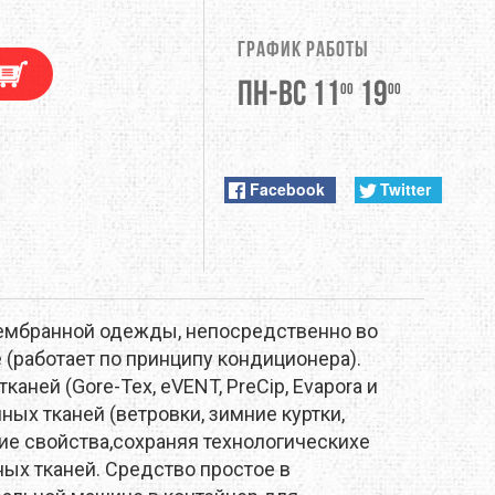
DUNLOP
График работы
EXTREMITIES
Пн-Вс 11
19
00
00
FITWELL
ФУРНИТУРА
GERBER
Facebook
Twitter
HI-TEC
JETBOIL
ембранной одежды, непосредственно во
KONG
 (работает по принципу кондиционера).
ней (Gore-Tex, eVENT, PreCip, Evapora и
LEKI
ых тканей (ветровки, зимние куртки,
е свойства,сохраняя технологическихе
LOWA
ых тканей.
Средство простое в