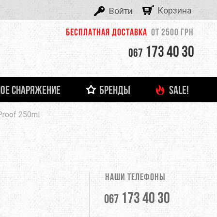
Корзина
Войти
Бесплатная доставка
от 2500 грн
173 40 30
067
ОЕ СНАРЯЖЕНИЕ
БРЕНДЫ
SALE!
ALEXIKA
Proof 250ml
 И ЛЕДОВОЕ СНАРЯЖЕНИЕ
ТНЯЯ ОДЕЖДА
ФОНАРИ И ЗАРЯДНЫЕ УСТРОЙСТВА
ДЕТСКАЯ ОДЕЖДА
ЗАЦЕПЫ, КАМПУС-БОРДЫ
ОЧКИ
тболки
Кемпинговые лампы
ASOLO
башки
Налобные фонари
Ручные фонари
BERGHAUS
Зарядные устройства
Наши телефоны
BUTTONS
173 40 30
067
CLIMBING TECHNOLOGY