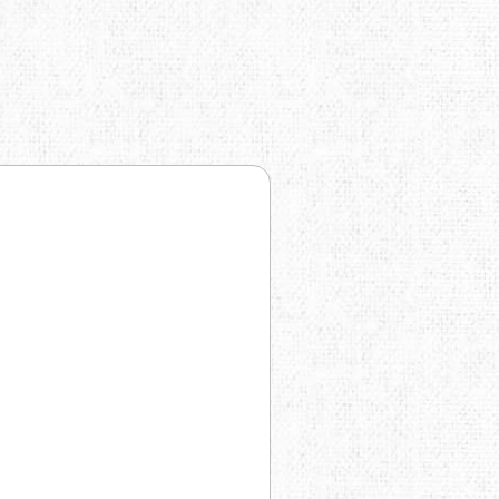
TRAVEL EXTREME
UKRHOLDS
VOXX
YATE
Е=ДА