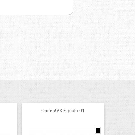
Очки AVK Squalo 01
Очки AV
линза
дио