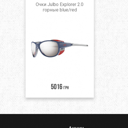
Очки Julbo Explorer 2.0
горные blue/red
5016
грн