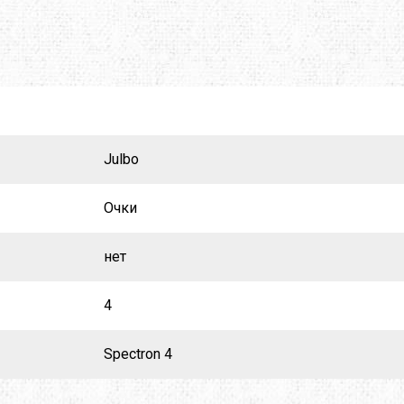
X
M-TOUR
MSR
MOT
MCNETT
MORA
O
NEW BALANCE
NIKWAX
REY
PETZL
PINGUIN
Julbo
MUS
PROTEUS
RAB
Очки
SALEWA
SALOMON
нет
 LINE
SIERRA DESIGNS
SILVA
4
W PEAK
SO-FI
SOTO
Spectron 4
TASMANIAN TIGER
TATONKA
A
THE NORTH FACE
THERM-A-REST