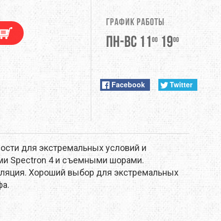
DUNLOP
График работы
EXTREMITIES
Пн-Вс 11
19
00
00
FITWELL
ФУРНИТУРА
GERBER
Facebook
Twitter
HI-TEC
JETBOIL
ности для экстремальных условий и
KONG
ами
Spectron 4 и съемными шорами.
иляция.
Хороший выбор для экстремальных
LEKI
фа.
LOWA