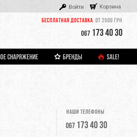
Корзина
Войти
Бесплатная доставка
от 2500 грн
173 40 30
067
ОЕ СНАРЯЖЕНИЕ
БРЕНДЫ
SALE!
ALEXIKA
 И ЛЕДОВОЕ СНАРЯЖЕНИЕ
ТНЯЯ ОДЕЖДА
ФОНАРИ И ЗАРЯДНЫЕ УСТРОЙСТВА
ДЕТСКАЯ ОДЕЖДА
ЗАЦЕПЫ, КАМПУС-БОРДЫ
ОЧКИ
тболки
Кемпинговые лампы
ASOLO
башки
Налобные фонари
Ручные фонари
BERGHAUS
Зарядные устройства
Наши телефоны
BUTTONS
173 40 30
067
CLIMBING TECHNOLOGY