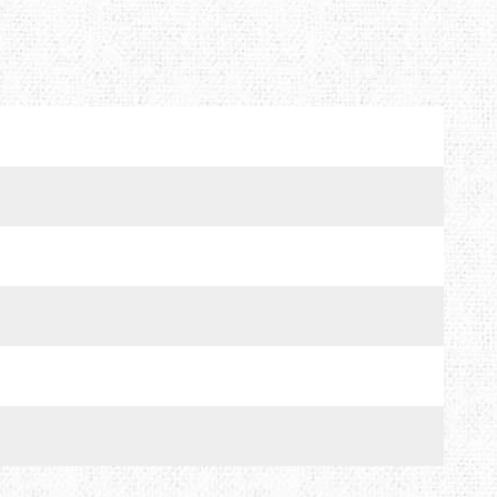
MTDE
MOUNTAIN EQUIPMENT
ONLY HOT
PLAI
RAIN STOP
SCARPA
SINGING ROCK
SOURCE
TENDON
THERMACELL