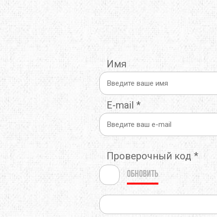
THERMOPAD
TOAKS
TOK
TREKMATES
TREZETA
TRIB
Имя
ULOW
UP SKY
URB
WARMPEACE
WILDO
X-BI
E-mail
*
ZAMBERLAN
ZELGEAR
ZOJI
ИЗОЛОН
КРОК
МУЛ
Проверочный код
*
Обновить