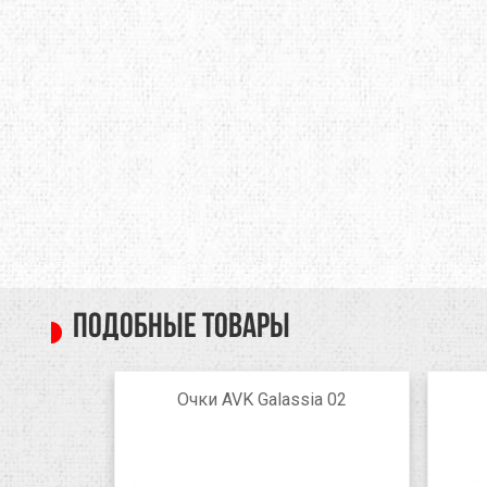
Подобные товары
PH FY
Очки AVK Galassia 02
low
black