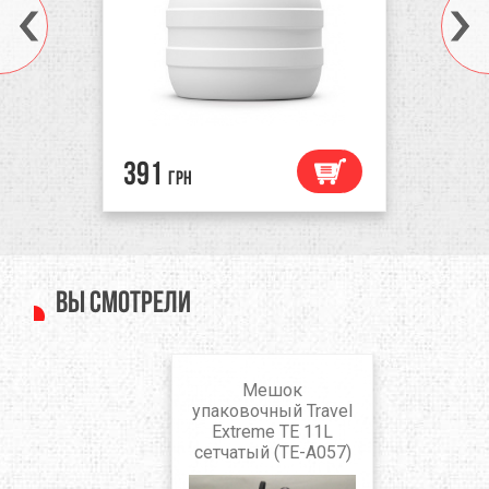
391
грн
Вы смотрели
Мешок
упаковочный Travel
Extreme TE 11L
сетчатый (TE-А057)