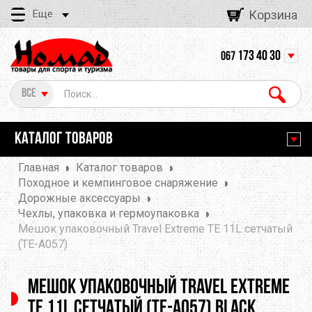
Еще
Корзина
173 40 30
067
Все
КАТАЛОГ ТОВАРОВ
Главная
Каталог товаров
Походное и кемпинговое снаряжение
Дорожные аксессуары
Чехлы, упаковка и гермоупаковка
Мешок упаковочный Travel Extreme TE 11L сетчатый
(TE-А057)
Мешок упаковочный Travel Extreme
TE 11L сетчатый (TE-А057) Black