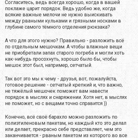
Согласитесь, ведь всегда хорошо, когда в вашей
поклаже царит порядок. Ведь удобно же, когда
всякие важные мелочи не нужно выискивать
между рваными кульками и грязными носками в
глубине самого тёмного отделения рюкзака?
А что для этого нужно? Правильно - разложить всё
по отдельным мешочкам. А чтобы влажные вещи
не приобретали запах старого погреба и могли хоть
как-нибудь просохнуть, хорошо было бы, чтобы
мешок этот был, например, сетчатый.
Так вот это мы к чему - друзья, вот, пожалуйста,
готовое решение - сетчатый крепкий и, что важно,
не тяжёлый мешочек поможет вам навести
порядок в мыслях и снаряжении. Хотя нет, в мыслях
не поможет, но с вещами точно справится ))
Конечно, всё своё барахло можно разложить по
полиэтиленовым пакетам, но каждый кто это делал
или делает, прекрасно себе представляет, чем это
заканчивается - рваным пакетом из которого во все