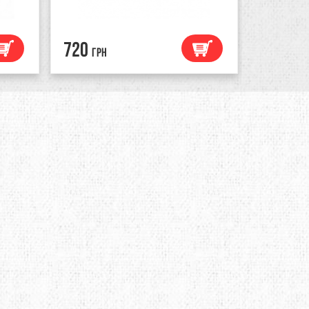
720
736
грн
грн