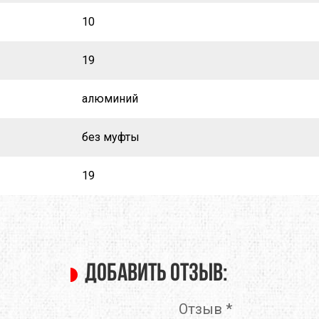
10
O
TOTEM
TRAMP
19
E
TRIMM
TURBAT
IK
VANGO
VAUDE
алюминий
ONIC
X-SOCKS
Y&Y
без муфты
RUSHI
БАРНАУЛ
ГРЕЛО4КА
19
ЬТИСПОРТ
ТЕКСМА
Добавить отзыв:
Отзыв
*