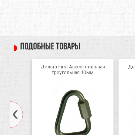
Подобные товары
wist Lock
Дельта First Ascent стальная
Де
й
треугольная 10мм