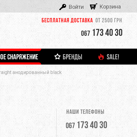
Корзина
Войти
Бесплатная доставка
от 2500 грн
173 40 30
067
ОЕ СНАРЯЖЕНИЕ
БРЕНДЫ
SALE!
ALEXIKA
raight анодированный black
 И ЛЕДОВОЕ СНАРЯЖЕНИЕ
ТНЯЯ ОДЕЖДА
ФОНАРИ И ЗАРЯДНЫЕ УСТРОЙСТВА
ДЕТСКАЯ ОДЕЖДА
ЗАЦЕПЫ, КАМПУС-БОРДЫ
ОЧКИ
тболки
Кемпинговые лампы
ASOLO
башки
Налобные фонари
Ручные фонари
BERGHAUS
Зарядные устройства
Наши телефоны
BUTTONS
173 40 30
067
CLIMBING TECHNOLOGY