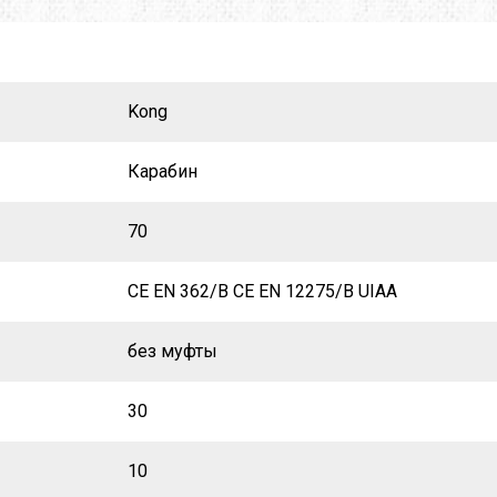
X
M-TOUR
MSR
MOT
MCNETT
MORA
Kong
O
NEW BALANCE
NIKWAX
REY
PETZL
PINGUIN
Карабин
MUS
PROTEUS
RAB
70
SALEWA
SALOMON
CE EN 362/B CE EN 12275/B UIAA
 LINE
SIERRA DESIGNS
SILVA
без муфты
W PEAK
SO-FI
SOTO
30
TASMANIAN TIGER
TATONKA
10
A
THE NORTH FACE
THERM-A-REST