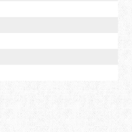
TRAVEL EXTREME
UKRHOLDS
VOXX
YATE
Е=ДА