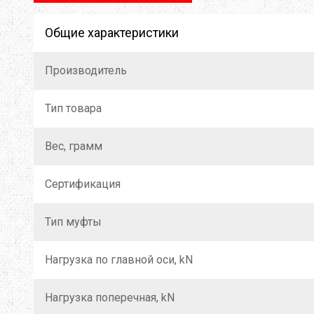
LOWE ALPINE
LURBEL
LYN
Общие характеристики
MAILLON RAPIDE
MAMMUT
MAR
Производитель
MUNKEES
NALGENE
NEB
OPINEL
OPTIMUS
OSP
Тип товара
POWERTEC
PRANA
PRI
Вес, грамм
ROCK EMPIRE
SOG
STS
Сертификация
SCHOEFFEL
SEA TO SUMMIT
SEAL
Тип муфты
SIREX
SLAVNA STRAVA
SNO
Нагрузка по главной оси, kN
SPORT LAVIT
TAZ
TSL
Нагрузка поперечная, kN
TENSON
TERRA INCOGNITA
TEV