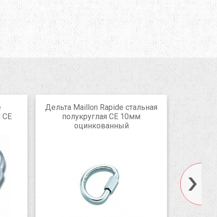
e
Дельта Maillon Rapide стальная
Кара
 CE
полукруглая CE 10мм
LiteFor
оцинкованный