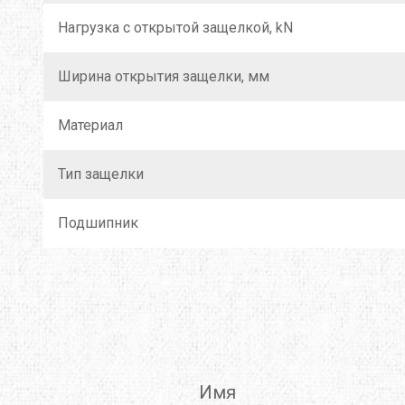
Нагрузка с открытой защелкой, kN
THERMOPAD
TOAKS
TOK
Ширина открытия защелки, мм
TREKMATES
TREZETA
TRIB
ULOW
UP SKY
URB
Материал
WARMPEACE
WILDO
X-BI
Тип защелки
ZAMBERLAN
ZELGEAR
ZOJI
Подшипник
ИЗОЛОН
КРОК
МУЛ
Имя