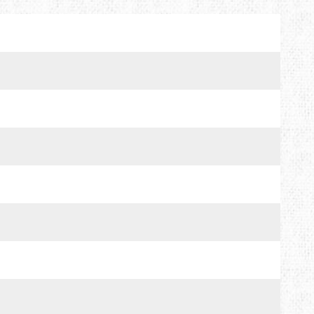
MTDE
MOUNTAIN EQUIPMENT
ONLY HOT
PLAI
RAIN STOP
SCARPA
SINGING ROCK
SOURCE
TENDON
THERMACELL