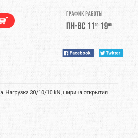
DUNLOP
График работы
EXTREMITIES
Пн-Вс 11
19
00
00
FITWELL
ФУРНИТУРА
GERBER
Facebook
Twitter
HI-TEC
JETBOIL
а. Нагрузка 30/10/10 kN, ширина открытия
KONG
LEKI
LOWA