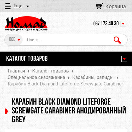
Еще
Корзина
173 40 30
067
Все
КАТАЛОГ ТОВАРОВ
Главная
Каталог товаров
Специальное снаряжение
Карабины, рапиды
Карабин Black Diamond LiteForge Screwgate Carabiner
Карабин Black Diamond LiteForge
Screwgate Carabiner анодированный
grey