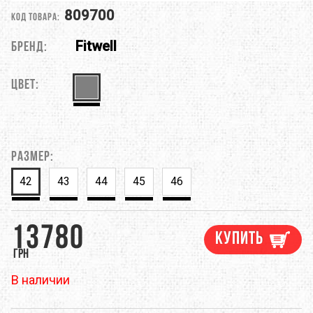
809700
Код товара:
Fitwell
Бренд:
Цвет:
Размер:
42
43
44
45
46
13780
Купить
грн
В наличии