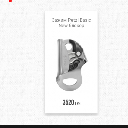
Зажим Petzl Basic
New блокер
3520
грн