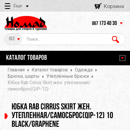
Еще
Корзина
173 40 30
067
Все
КАТАЛОГ ТОВАРОВ
Главная
Каталог товаров
Одежда
Брюки, шорты
Утеплённые брюки
Юбка Rab Cirrus Skirt жен. утепленная/
самосброс(QIP-12)
Юбка Rab Cirrus Skirt жен.
утепленная/самосброс(QIP-12) 10
BLACK/GRAPHENE