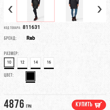
811631
Код товара:
Rab
Бренд:
Размер:
10
12
14
16
Цвет:
4876
Купить
грн