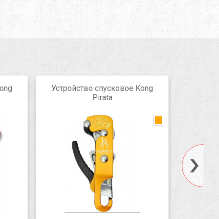
Kong
Устройство спусковое Kong
Устрой
Pirata
STOP D