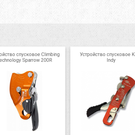
ойство спусковое Climbing
Устройство спусковое 
echnology Sparrow 200R
Indy