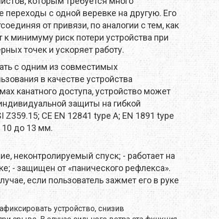
истов, которым требуется много
MTDE
 переходы с одной веревке на другую. Его
соединяя от привязи, по аналогии с тем, как
MOUNTAIN EQUIPMENT
т к минимуму риск потери устройства при
ных точек и ускоряет работу.
ONLY HOT
ать с одним из совместимых
PLAI
ьзования в качестве устройства
мах канатного доступа, устройство может
RAIN STOP
 индивидуальной защиты на гибкой
Z359.15; CE EN 12841 type A; EN 1891 type
SCARPA
 10 до 13 мм.
SINGING ROCK
ние, неконтролируемый спуск;
- работает на
ке;
- защищен от «панического рефлекса».
SOURCE
лучае, если пользователь зажмет его в руке
TENDON
афиксировать устройство, снизив
THERMACELL