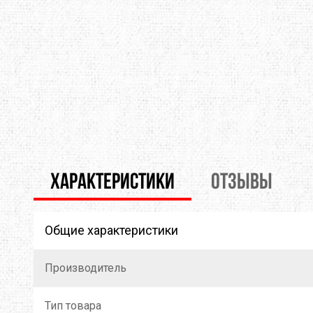
THERMOPAD
TOAKS
TOK
TREKMATES
TREZETA
TRIB
ULOW
UP SKY
URB
WARMPEACE
WILDO
X-BI
ZAMBERLAN
ZELGEAR
ZOJI
ХАРАКТЕРИСТИКИ
ОТЗЫВЫ
ИЗОЛОН
КРОК
МУЛ
Общие характеристики
Производитель
Тип товара