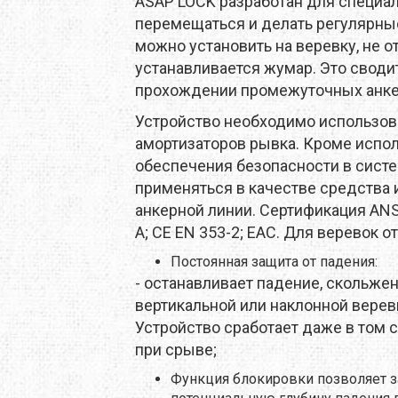
ASAP LOCK разработан для специал
X
M-TOUR
MSR
перемещаться и делать регулярные
можно установить на веревку, не от
MOT
MCNETT
MORA
устанавливается жумар. Это своди
прохождении промежуточных анкер
O
NEW BALANCE
NIKWAX
Устройство необходимо использов
REY
PETZL
PINGUIN
амортизаторов рывка. Кроме испол
обеспечения безопасности в систе
MUS
PROTEUS
RAB
применяться в качестве средства
анкерной линии. Сертификация ANSI 
SALEWA
SALOMON
A; CE EN 353-2; EAC. Для веревок от
Постоянная защита от падения:
 LINE
SIERRA DESIGNS
SILVA
- останавливает падение, скольже
вертикальной или наклонной верев
W PEAK
SO-FI
SOTO
Устройство сработает даже в том с
TASMANIAN TIGER
при срыве;
TATONKA
Функция блокировки позволяет з
A
THE NORTH FACE
THERM-A-REST