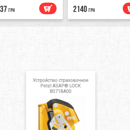
37
2140
грн
грн
Устройство страховочное
Petzl ASAP® LOCK
B071BA00