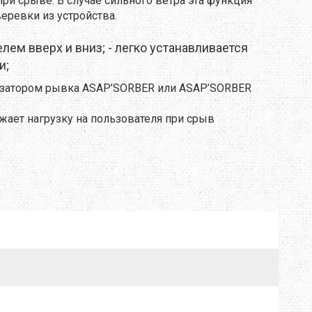
ри срыве. В случае сильного ветра эта функция
еревки из устройства.
TRAVEL EXTREME
елем вверх и вниз;
- легко устанавливается
UKRHOLDS
и;
изатором рывка ASAP’SORBER или ASAP’SORBER
VOXX
жает нагрузку на пользователя при срыв
YATE
Е=ДА