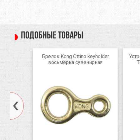
Подобные товары
вочно-
Брелок Kong Ottino keyholder
Устр
lassic
восьмёрка сувенирная
T
orange/black