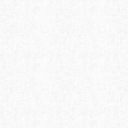
LOWE ALPINE
LURBEL
LYN
MAILLON RAPIDE
MAMMUT
MAR
MUNKEES
NALGENE
NEB
OPINEL
OPTIMUS
OSP
POWERTEC
PRANA
PRI
ROCK EMPIRE
SOG
STS
SCHOEFFEL
SEA TO SUMMIT
SEAL
SIREX
SLAVNA STRAVA
SNO
SPORT LAVIT
TAZ
TSL
TENSON
TERRA INCOGNITA
TEV