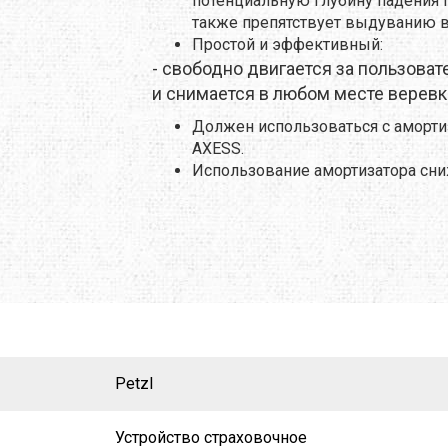
потенциальную глубину падения п
также препятствует выдуванию в
O
TOTEM
TRAMP
Простой и эффективный:
- свободно двигается за пользоват
E
TRIMM
TURBAT
и снимается в любом месте веревк
Должен использоваться с аморт
IK
VANGO
VAUDE
AXESS.
Использование амортизатора сни
ONIC
X-SOCKS
Y&Y
RUSHI
БАРНАУЛ
ГРЕЛО4КА
ЬТИСПОРТ
ТЕКСМА
Petzl
Устройство страховочное