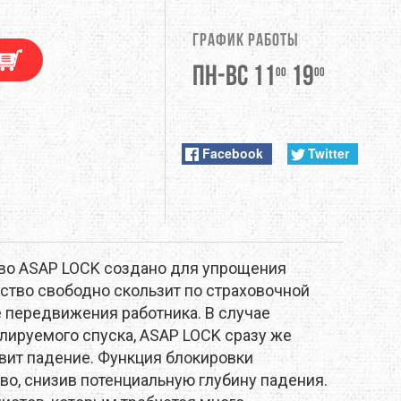
DUNLOP
График работы
EXTREMITIES
Пн-Вс 11
19
00
00
FITWELL
ФУРНИТУРА
GERBER
Facebook
Twitter
HI-TEC
JETBOIL
во ASAP LOCK создано для упрощения
KONG
ство свободно скользит по страховочной
е передвижения работника. В случае
LEKI
лируемого спуска, ASAP LOCK сразу же
овит падение. Функция блокировки
LOWA
во, снизив потенциальную глубину падения.