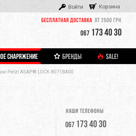
Корзина
Войти
Бесплатная доставка
от 2500 грн
173 40 30
067
ОЕ СНАРЯЖЕНИЕ
БРЕНДЫ
SALE!
ALEXIKA
ное Petzl ASAP® LOCK B071BA00
 И ЛЕДОВОЕ СНАРЯЖЕНИЕ
ТНЯЯ ОДЕЖДА
ФОНАРИ И ЗАРЯДНЫЕ УСТРОЙСТВА
ДЕТСКАЯ ОДЕЖДА
ЗАЦЕПЫ, КАМПУС-БОРДЫ
ОЧКИ
тболки
Кемпинговые лампы
ASOLO
башки
Налобные фонари
Ручные фонари
BERGHAUS
Зарядные устройства
Наши телефоны
BUTTONS
173 40 30
067
CLIMBING TECHNOLOGY