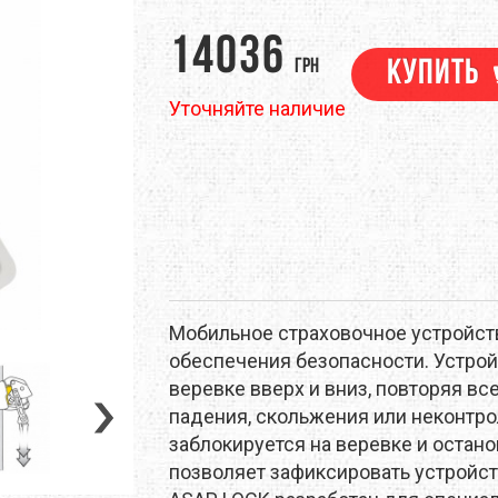
M
DEEJO
DEUTER
14036
грн
Купить
EM
EVALINE
EXOFFICIO
Уточняйте наличие
RINO
FIREBIRD
FIRST ASCENT
ЕНТЫ
НАВИГАЦИЯ
ПОХОДНАЯ ЕДА
ТРЕККИНГОВЫЕ ПАЛКИ
GSI OUTDOORS
GEAR AID
NELL
HMR HOLDS
HAIRA
RAPAK
ICEBREAKER
JAMES COOK
Мобильное страховочное устройст
LAND
KEEN
KELTY
обеспечения безопасности. Устрой
веревке вверх и вниз, повторяя вс
EN
LANEX
LEATHERMAN
падения, скольжения или неконтро
заблокируется на веревке и остан
EVENTURE
LIGHT MY FIRE
LORPEN
позволяет зафиксировать устройст