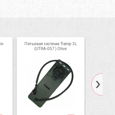
in
Питьевая система Tramp 3L
Пищевой
(UTRA-057 ) Olive
Esbit S
FJ500S
г
GM