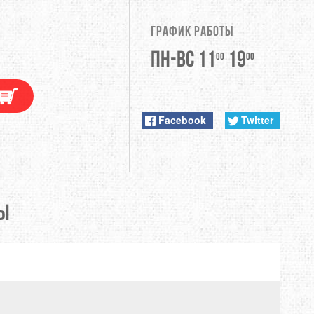
DUNLOP
График работы
EXTREMITIES
Пн-Вс 11
19
00
00
FITWELL
ФУРНИТУРА
GERBER
Facebook
Twitter
HI-TEC
JETBOIL
Ы
KONG
LEKI
LOWA