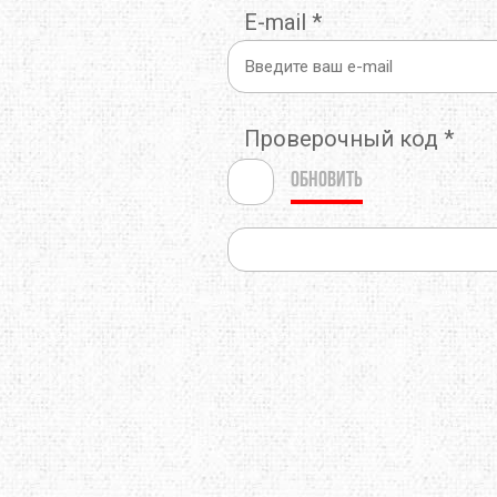
E-mail
*
THERMOPAD
TOAKS
TOK
TREKMATES
TREZETA
TRIB
Проверочный код
*
ULOW
UP SKY
URB
Обновить
WARMPEACE
WILDO
X-BI
ZAMBERLAN
ZELGEAR
ZOJI
ИЗОЛОН
КРОК
МУЛ