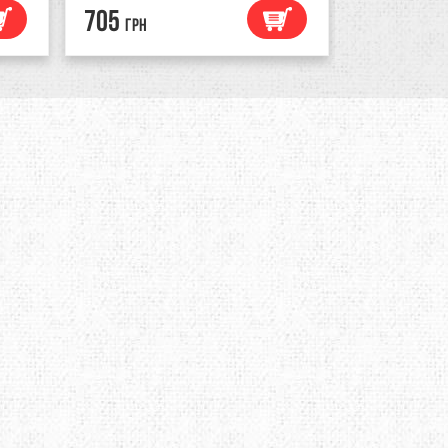
705
1080
грн
грн