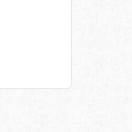
TRAVEL EXTREME
UKRHOLDS
VOXX
YATE
Е=ДА