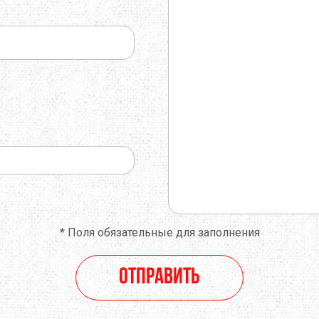
O
TOTEM
TRAMP
E
TRIMM
TURBAT
IK
VANGO
VAUDE
ONIC
X-SOCKS
Y&Y
RUSHI
БАРНАУЛ
ГРЕЛО4КА
ЬТИСПОРТ
ТЕКСМА
*
Поля обязательные для заполнения
Отправить