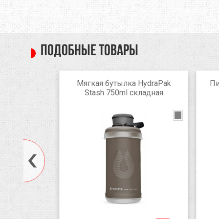
Подобные товары
dition Line
Мягкая бутылка HydraPak
Пи
UTRC-029)
Stash 750ml складная