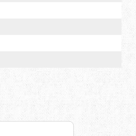
MTDE
MOUNTAIN EQUIPMENT
ONLY HOT
PLAI
RAIN STOP
SCARPA
SINGING ROCK
SOURCE
TENDON
THERMACELL