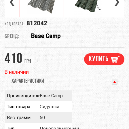
812042
Код товара:
Base Camp
Бренд:
410
Купить
грн
В наличии
ХАРАКТЕРИСТИКИ
Производитель
Base Camp
Тип товара
Сидушка
Вес, грамм
50
Тип
Пенополимерный