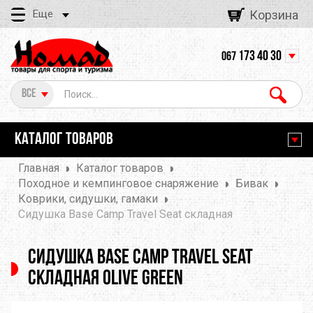
Еще
Корзина
173 40 30
067
Все
КАТАЛОГ ТОВАРОВ
Главная
Каталог товаров
Походное и кемпинговое снаряжение
Бивак
Коврики, сидушки, гамаки
Сидушка Base Camp Travel Seat складная
Сидушка Base Camp Travel Seat
складная olive green