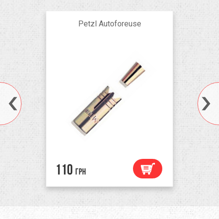
Petzl Autoforeuse
110
грн