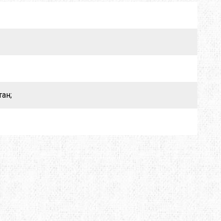
TRAVEL EXTREME
UKRHOLDS
VOXX
YATE
ан;
Е=ДА