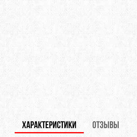
LOWE ALPINE
LURBEL
LYN
MAILLON RAPIDE
MAMMUT
MAR
MUNKEES
NALGENE
NEB
OPINEL
OPTIMUS
OSP
POWERTEC
PRANA
PRI
ROCK EMPIRE
SOG
STS
SCHOEFFEL
SEA TO SUMMIT
SEAL
SIREX
SLAVNA STRAVA
SNO
SPORT LAVIT
TAZ
TSL
ХАРАКТЕРИСТИКИ
ОТЗЫВЫ
TENSON
TERRA INCOGNITA
TEV