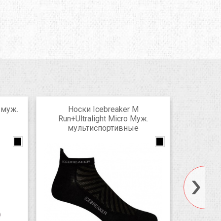
 муж.
Носки Icebreaker M
Но
Run+Ultralight Micro Муж.
Run+U
мультиспортивные
му
oil/salsa/oil