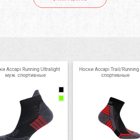
и Accapi Running Ultralight
Носки Accapi Trail/Running
муж. спортивные
спортивные
black/slate
Jet HTHR