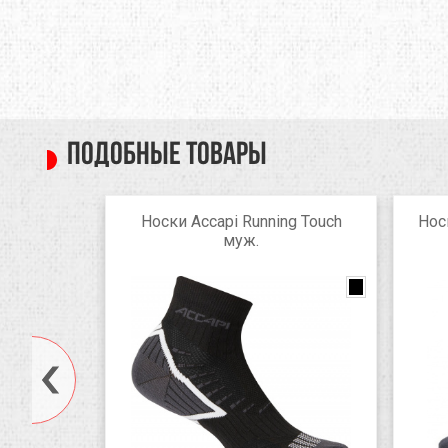
Подобные товары
er W
Носки Accapi Running Touch
Носк
ro Жен.
муж.
ные
black/slate