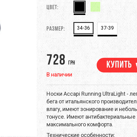
M
DEEJO
Цвет:
DEUTER
EM
EVALINE
EXOFFICIO
34-36
37-39
Размер:
RINO
FIREBIRD
FIRST ASCENT
ЕНТЫ
НАВИГАЦИЯ
ПОХОДНАЯ ЕДА
ТРЕККИНГОВЫЕ ПАЛКИ
GSI OUTDOORS
GEAR AID
728
грн
Купить
NELL
HMR HOLDS
HAIRA
В наличии
RAPAK
ICEBREAKER
JAMES COOK
Носки Accapi Running UltraLight - 
LAND
KEEN
KELTY
бега от итальянского производител
влагу, имеют зонирование и небо
EN
LANEX
LEATHERMAN
тонусе. Имеют антибактериальные 
максимального комфорта.
EVENTURE
LIGHT MY FIRE
LORPEN
Технические особенности: