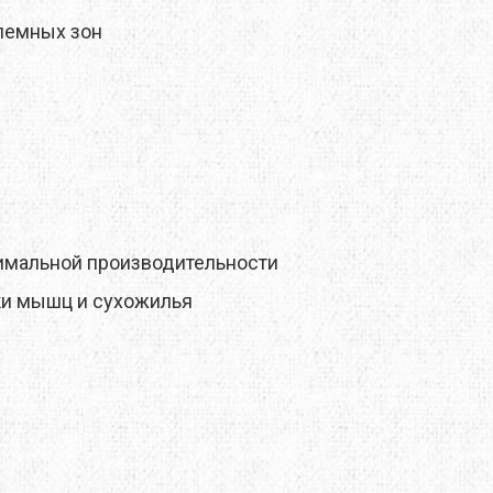
MTDE
лемных зон
MOUNTAIN EQUIPMENT
ONLY HOT
PLAI
RAIN STOP
симальной производительности
SCARPA
ки мышц и сухожилья
SINGING ROCK
SOURCE
TENDON
THERMACELL