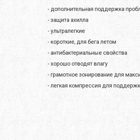
X
M-TOUR
MSR
- дополнительная поддержка проб
MOT
MCNETT
MORA
- защита ахилла
- ультралегкие
O
NEW BALANCE
NIKWAX
- короткие, для бега летом
REY
PETZL
PINGUIN
- антибактериальные свойства
MUS
PROTEUS
RAB
- хорошо отводят влагу
- грамотное зонирование для мак
SALEWA
SALOMON
- легкая компрессия для поддерж
 LINE
SIERRA DESIGNS
SILVA
W PEAK
SO-FI
SOTO
TASMANIAN TIGER
TATONKA
A
THE NORTH FACE
THERM-A-REST