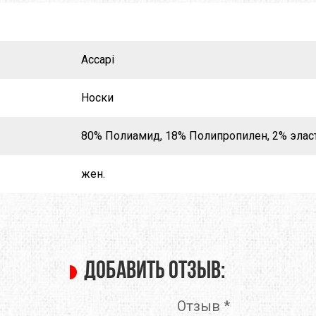
O
TOTEM
TRAMP
Accapi
E
TRIMM
TURBAT
IK
VANGO
VAUDE
Носки
ONIC
X-SOCKS
Y&Y
80% Полиамид, 18% Полипропилен, 2% эласт
RUSHI
БАРНАУЛ
ГРЕЛО4КА
жен.
ЬТИСПОРТ
ТЕКСМА
Добавить отзыв:
Отзыв
*