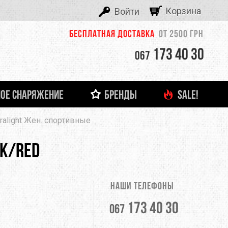
Корзина
Войти
Бесплатная доставка
от 2500 грн
173 40 30
067
ОЕ СНАРЯЖЕНИЕ
БРЕНДЫ
SALE!
ALEXIKA
tralight Жен. спортивные
 И ЛЕДОВОЕ СНАРЯЖЕНИЕ
ТНЯЯ ОДЕЖДА
ФОНАРИ И ЗАРЯДНЫЕ УСТРОЙСТВА
ДЕТСКАЯ ОДЕЖДА
ЗАЦЕПЫ, КАМПУС-БОРДЫ
ОЧКИ
тболки
Кемпинговые лампы
ASOLO
ck/Red
башки
Налобные фонари
Ручные фонари
BERGHAUS
Зарядные устройства
Наши телефоны
BUTTONS
173 40 30
067
CLIMBING TECHNOLOGY