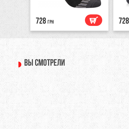
728
728
грн
Вы смотрели