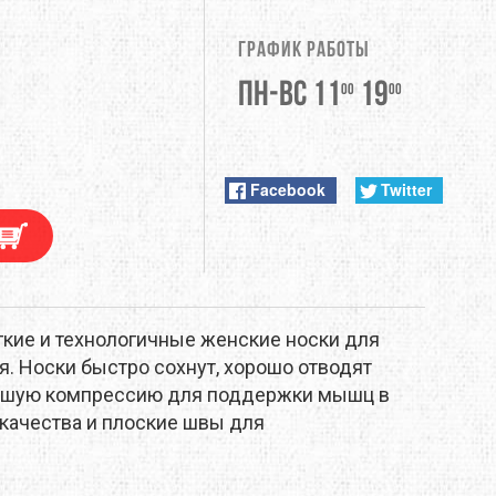
DUNLOP
График работы
EXTREMITIES
Пн-Вс 11
19
00
00
FITWELL
ФУРНИТУРА
GERBER
Facebook
Twitter
HI-TEC
JETBOIL
легкие и технологичные женские носки для
KONG
я. Носки быстро сохнут, хорошо отводят
льшую компрессию для поддержки мышц в
LEKI
качества и плоские швы для
LOWA