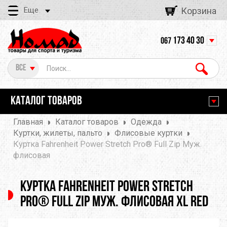
Еще
Корзина
173 40 30
067
Все
КАТАЛОГ ТОВАРОВ
Главная
Каталог товаров
Одежда
Куртки, жилеты, пальто
Флисовые куртки
Куртка Fahrenheit Power Stretch Pro® Full Zip Муж.
флисовая
Куртка Fahrenheit Power Stretch
Pro® Full Zip Муж. флисовая XL Red