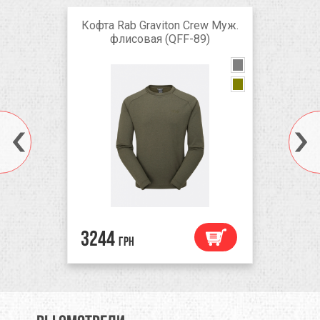
Кофта Rab Graviton Crew Муж.
флисовая (QFF-89)
black
blue
3244
грн