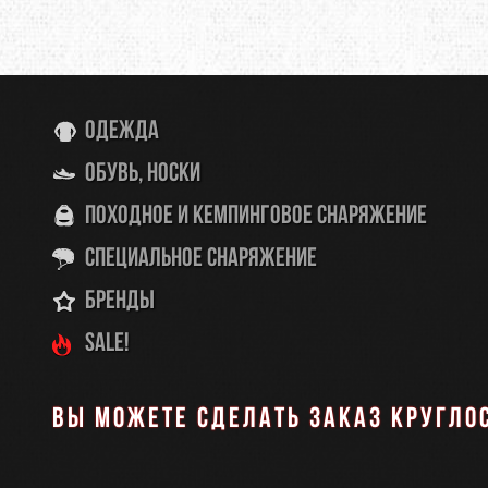
THERMOPAD
TOAKS
TOK
TREKMATES
TREZETA
TRIB
Одежда
ULOW
UP SKY
URB
Обувь, носки
WARMPEACE
WILDO
X-BI
Походное и кемпинговое снаряжение
ZAMBERLAN
ZELGEAR
ZOJI
Специальное снаряжение
Бренды
ИЗОЛОН
КРОК
МУЛ
SALE!
Вы можете сделать заказ кругло