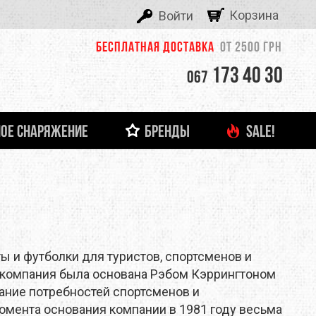
Корзина
Войти
Бесплатная доставка
от 2500 грн
173 40 30
067
ОЕ СНАРЯЖЕНИЕ
БРЕНДЫ
SALE!
ALEXIKA
 И ЛЕДОВОЕ СНАРЯЖЕНИЕ
ТНЯЯ ОДЕЖДА
ФОНАРИ И ЗАРЯДНЫЕ УСТРОЙСТВА
ДЕТСКАЯ ОДЕЖДА
ЗАЦЕПЫ, КАМПУС-БОРДЫ
ОЧКИ
тболки
Кемпинговые лампы
ASOLO
башки
Налобные фонари
Ручные фонари
BERGHAUS
Зарядные устройства
ы и футболки для туристов, спортсменов и
BUTTONS
 - компания была основана Рэбом Кэррингтоном
имание потребностей спортсменов и
CLIMBING TECHNOLOGY
омента основания компании в 1981 году весьма