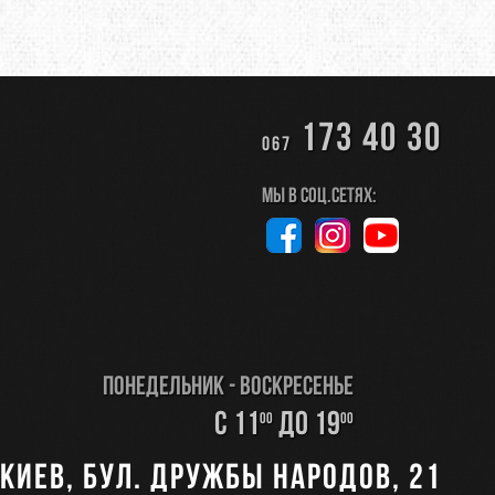
TRAVEL EXTREME
UKRHOLDS
173 40 30
067
VOXX
Мы в соц.сетях:
YATE
Е=ДА
Понедельник - Воскресенье
с 11
до 19
00
00
Киев, бул. Дружбы Народов, 21