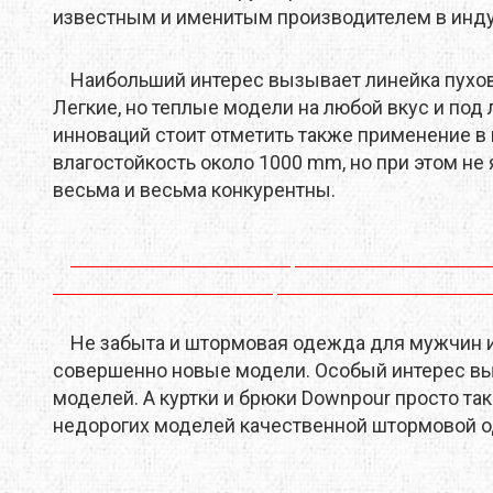
известным и именитым производителем в индус
Термоса и фляги
COLD STEEL
CRAFT
DM
Канистры,ведра
СРЕДСТВА ПО УХОДУ ЗА ОДЕЖДОЙ
Фильтры для воды
Наибольший интерес вызывает линейка пухов
EDELRID
ESBIT
EST
Легкие, но теплые модели на любой вкус и под
FAHRENHEIT
FALL LINE
FER
инноваций стоит отметить также применение в 
РЮКЗАКИ И СУМКИ
НОЖИ И ИНСТРУМ
влагостойкость около 1000 mm, но при этом н
Рюкзаки
FOOD MISSION
FRAM EQUIPMENT
GP
весьма и весьма конкурентны.
Баулы и транспортные мешки
Аксессуары для рюкзаков
GREGORY
GRIFONE
GRO
HIGHLANDER
HUSKY
HYD
Не забыта и штормовая одежда для мужчин и 
JULBO
KATADYN
KAY
совершенно новые модели. Особый интерес вы
моделей. А куртки и брюки Downpour просто та
KOVEA
LA SPORTIVA
LAK
недорогих моделей качественной штормовой о
LIFESTRAW
LIFESYSTEMS
LIF