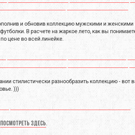
X
M-TOUR
MSR
MOT
MCNETT
MORA
пополнив и обновив коллекцию мужскими и женскими
утболки. В расчете на жаркое лето, как вы понимаете.
O
NEW BALANCE
NIKWAX
 по цене во всей линейке.
REY
PETZL
PINGUIN
MUS
PROTEUS
RAB
SALEWA
SALOMON
лании стилистически разнообразить коллекцию - вот 
вье. )))
 LINE
SIERRA DESIGNS
SILVA
W PEAK
SO-FI
SOTO
TASMANIAN TIGER
TATONKA
е
посмотреть здесь
.
A
THE NORTH FACE
THERM-A-REST