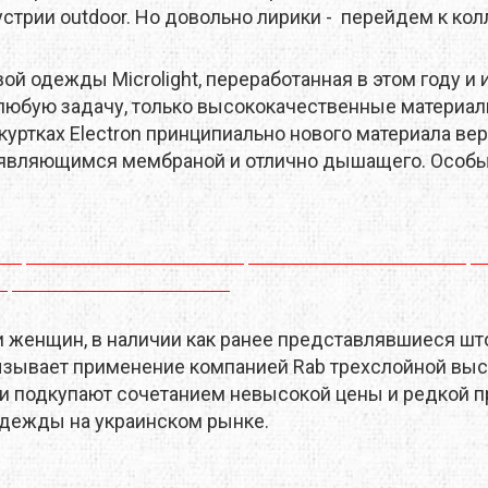
трии outdoor. Но довольно лирики - перейдем к кол
M
DEEJO
DEUTER
ой одежды Microlight, переработанная в этом году
EM
EVALINE
EXOFFICIO
 любую задачу, только высококачественные материал
RINO
FIREBIRD
FIRST ASCENT
куртках Electron принципиально нового материала ве
ЕНТЫ
НАВИГАЦИЯ
ПОХОДНАЯ ЕДА
ТРЕККИНГОВЫЕ ПАЛКИ
е являющимся мембраной и отлично дышащего. Особы
GSI OUTDOORS
GEAR AID
NELL
HMR HOLDS
HAIRA
RAPAK
ICEBREAKER
JAMES COOK
женщин, в наличии как ранее представлявшиеся штор
LAND
KEEN
KELTY
зывает применение компанией Rab трехслойной выс
ки подкупают сочетанием невысокой цены и редкой п
EN
LANEX
LEATHERMAN
дежды на украинском рынке.
EVENTURE
LIGHT MY FIRE
LORPEN