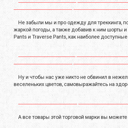
LOWE ALPINE
LURBEL
LYN
MAILLON RAPIDE
MAMMUT
MAR
Не забыли мы и про одежду для треккинга, 
жаркой погоды, а также добавив к ним шорты и ф
MUNKEES
NALGENE
NEB
Pants и Traverse Pants, как наиболее доступные
OPINEL
OPTIMUS
OSP
POWERTEC
PRANA
PRI
ROCK EMPIRE
SOG
STS
Ну и чтобы нас уже никто не обвинил в неже
веселеньких цветов, самовыражайтесь на здоро
SCHOEFFEL
SEA TO SUMMIT
SEAL
SIREX
SLAVNA STRAVA
SNO
SPORT LAVIT
TAZ
TSL
А все товары этой торговой марки вы может
TENSON
TERRA INCOGNITA
TEV