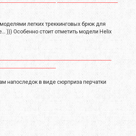
MTDE
MOUNTAIN EQUIPMENT
 моделями легких треккинговых брюк для
.. ))) Особенно стоит отметить модели Helix
ONLY HOT
PLAI
RAIN STOP
SCARPA
вам напоследок в виде сюрприза перчатки
SINGING ROCK
SOURCE
TENDON
THERMACELL