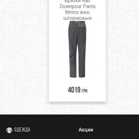
Брюки Rab
Downpour Pants
Wmns жен.
штормовые
4019
грн
Акции
Одежда