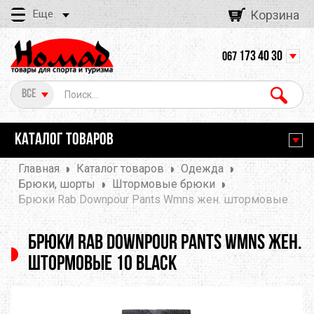
Еще
Корзина
173 40 30
067
Все
КАТАЛОГ ТОВАРОВ
Главная
Каталог товаров
Одежда
Брюки, шорты
Штормовые брюки
Брюки Rab Downpour Pants Wmns жен. штормовые
Брюки Rab Downpour Pants Wmns жен.
штормовые 10 Black