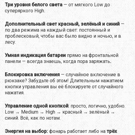
Три уровня белого света
— от мягкого Low до
суперяркого High.
Дополнительный свет красный, зелёный и синий
—
по два режима на каждый свет: постоянный и
проблесковый, чтобы вас было видно и ночью, и в
лесу.
Умная индикация батареи
прямо на фронтальной
панели — всегда знаешь, когда пора заряжать
.
Блокировка включения
— случайное включение в
рюкзаке? Забудьте об этом! Длительным нажатием
кнопки управления вы её блокируете от случайного
нажатия.
Управление одной кнопкой
: просто, логично, удобно.
Low → Medium → High → красный → зелёный →
синий. Всё, как по нотам.
Энергия на выбор:
фонарь работает либо на
трёх