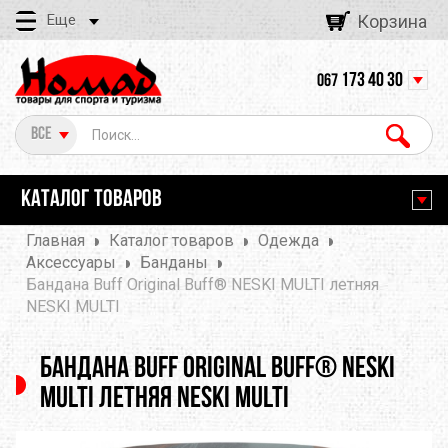
Еще
Корзина
173 40 30
067
Все
КАТАЛОГ ТОВАРОВ
Главная
Каталог товаров
Одежда
Аксессуары
Банданы
Бандана Buff Original Buff® NESKI MULTI летняя
NESKI MULTI
Бандана Buff Original Buff® NESKI
MULTI летняя NESKI MULTI