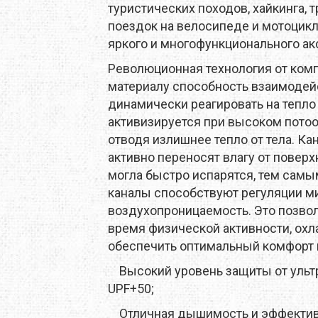
X
M-TOUR
MSR
туристических походов, хайкинга, т
поездок на велосипеде и мотоцикл
MOT
MCNETT
MORA
яркого и многофункционального ак
Революционная технология от комп
O
NEW BALANCE
NIKWAX
материалу способность взаимодейс
динамически реагировать на тепл
REY
PETZL
PINGUIN
активизируется при высоком потоо
отводя излишнее тепло от тела. К
MUS
PROTEUS
RAB
активно переносят влагу от поверх
могла быстро испарятся, тем самы
SALEWA
SALOMON
каналы способствуют регуляции м
воздухопроницаемость. Это позвол
 LINE
SIERRA DESIGNS
SILVA
время физической активности, охл
W PEAK
SO-FI
SOTO
обеспечить оптимальный комфорт 
Высокий уровень защиты от ультр
TASMANIAN TIGER
TATONKA
UPF+50;
A
THE NORTH FACE
Отличная дышимость и эффектив
THERM-A-REST