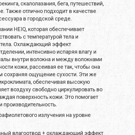
MTDE
рекинга, скалолазания, бега, путешествий,
е. Также отлично подходит в качестве
MOUNTAIN EQUIPMENT
сессуара в городской среде.
ании HEIQ, которая обеспечивает
ONLY HOT
твовать с температурой тела и
о тела. Охлаждающий эффект
PLAI
тделении, интенсивно испаряя влагу и
аналы внутри волокна и между волокнами
RAIN STOP
ности кожи, рассеивая ее так, чтобы она
м сохраняя ощущение сухости. Эти же
SCARPA
икроклимата, обеспечивая высокую
яет воздуху свободно циркулировать во
SINGING ROCK
аждая поверхность кожи. Это помогает
SOURCE
и производительность.
афиолетового излучения на уровне
TENDON
ный влагоотвод + охлаждающий эффект
THERMACELL