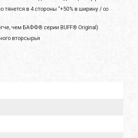
 тянется в 4 стороны "+50% в ширину / ∞
TRAVEL EXTREME
гче, чем БАФФ® серии BUFF® Original)
UKRHOLDS
ного вторсырья
VOXX
YATE
Е=ДА