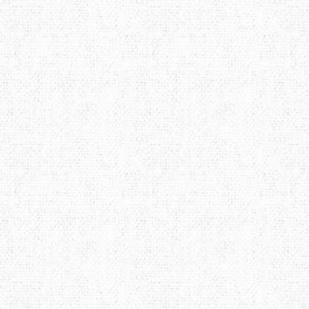
LOWE ALPINE
LURBEL
LYN
MAILLON RAPIDE
MAMMUT
MAR
MUNKEES
NALGENE
NEB
OPINEL
OPTIMUS
OSP
POWERTEC
PRANA
PRI
ROCK EMPIRE
SOG
STS
SCHOEFFEL
SEA TO SUMMIT
SEAL
SIREX
SLAVNA STRAVA
SNO
SPORT LAVIT
TAZ
TSL
TENSON
TERRA INCOGNITA
TEV