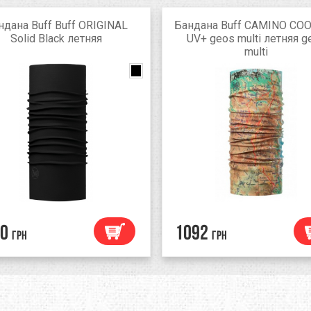
ндана Buff Buff ORIGINAL
Бандана Buff CAMINO CO
Solid Black летняя
UV+ geos multi летняя g
multi
0
1092
грн
грн