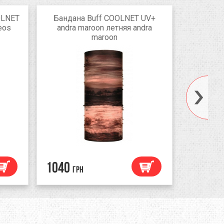
OLNET
Бандана Buff COOLNET UV+
Банда
eos
andra maroon летняя andra
Balmor p
maroon
1040
1040
грн
гр