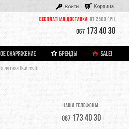
Корзина
Войти
Бесплатная доставка
от 2500 грн
173 40 30
067
ОЕ СНАРЯЖЕНИЕ
БРЕНДЫ
SALE!
ALEXIKA
i летняя Ikut multi
 И ЛЕДОВОЕ СНАРЯЖЕНИЕ
ТНЯЯ ОДЕЖДА
ФОНАРИ И ЗАРЯДНЫЕ УСТРОЙСТВА
ДЕТСКАЯ ОДЕЖДА
ЗАЦЕПЫ, КАМПУС-БОРДЫ
ОЧКИ
тболки
Кемпинговые лампы
ASOLO
башки
Налобные фонари
Ручные фонари
BERGHAUS
Зарядные устройства
Наши телефоны
BUTTONS
173 40 30
067
CLIMBING TECHNOLOGY