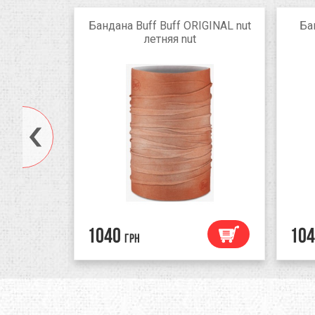
ght Merino
Бандана Buff Buff ORIGINAL nut
Ба
CINNAMON
летняя nut
INNAMON
1040
104
грн