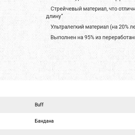
Стрейчевый материал, что отлично
O
TOTEM
TRAMP
длину"
Ультралегкий материал (на 20% ле
E
TRIMM
TURBAT
Выполнен на 95% из переработан
IK
VANGO
VAUDE
ONIC
X-SOCKS
Y&Y
RUSHI
БАРНАУЛ
ГРЕЛО4КА
ЬТИСПОРТ
ТЕКСМА
Buff
Бандана