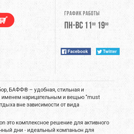
DUNLOP
График работы
EXTREMITIES
Пн-Вс 11
19
00
00
FITWELL
ФУРНИТУРА
GERBER
Facebook
Twitter
HI-TEC
JETBOIL
ор, БАФФ® – удобная, стильная и
KONG
л именем нарицательным и вещью "must
отдыха вне зависимости от вида
LEKI
ion это комплексное решение для активного
LOWA
ечный дни - идеальный компаньон для