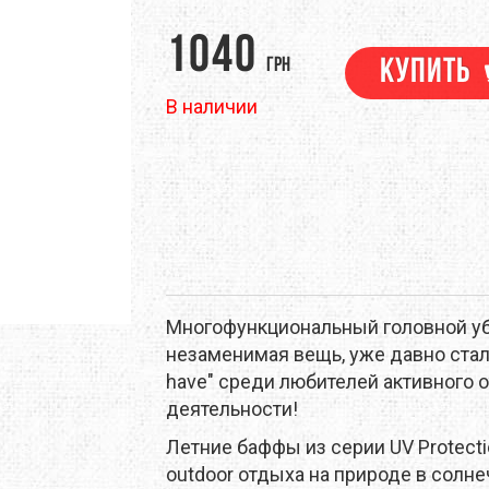
M
DEEJO
DEUTER
1040
грн
Купить
EM
EVALINE
EXOFFICIO
В наличии
RINO
FIREBIRD
FIRST ASCENT
ЕНТЫ
НАВИГАЦИЯ
ПОХОДНАЯ ЕДА
ТРЕККИНГОВЫЕ ПАЛКИ
GSI OUTDOORS
GEAR AID
NELL
HMR HOLDS
HAIRA
RAPAK
ICEBREAKER
JAMES COOK
Многофункциональный головной уб
LAND
KEEN
KELTY
незаменимая вещь, уже давно ста
have" среди любителей активного 
EN
LANEX
LEATHERMAN
деятельности!
EVENTURE
LIGHT MY FIRE
Летние баффы из серии UV Protect
LORPEN
outdoor отдыха на природе в солн