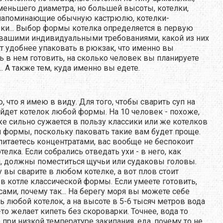
меньшего диаметра, но большей высоты, котелки,
напоминающие обычную кастрюлю, котелки-
ки... Выбор формы котелка определяется в первую
вашими индивидуальными требованиями, какой из них
т удобнее упаковать в рюкзак, что именно вы
ь в нем готовить, на сколько человек вы планируете
.. А также тем, куда именно вы едете.
, что я имею в виду. Для того, чтобы сварить суп на
ойдет котелок любой формы. На 10 человек - похоже,
е сильно сужается в пользу классики или же котелков
 формы, поскольку паковать такие вам будет проще.
питаетесь концентратами, вас вообще не беспокоит
елка. Если собрались отведать ухи - в него, как
 должны поместиться щучьи или судаковы головы.
 вы сварите в любом котелке, а вот плов стоит
 в котле классической формы. Если умеете готовить,
сами, почему так... На берегу моря вы можете себе
ь любой котелок, а на высоте в 5-6 тысяч метров вода
-то желает кипеть без скороварки. Точнее, вода то
, при низкой температуре закипания, еда, почему то не