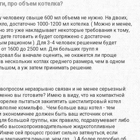
ти, про объем котелка?
 человеку свыше 600 мл объема не нужно. На двоих,
ило, достаточно 1000-1200 мл котелка. ( Можно и менее,
 но это уже накладывает некоторые требования к тому,
удете готовить и будет сопряжено с достаточно
ым рационом ). Для 3-4 человек решением будет
 от 1600 до 2500 мл. Для больших групп я
овал бы вначале оценить, не окажется ли проще
 в нескольких котлах среднего размера, чем в одном
льшом, а уж затем принимать решение.
 вопросом неразрывно связан и не менее серьезный:
менно вы готовите? Имею в виду, что на компактной
горелке пытаться закипятить шестилитровый котел
 вполне комильфо... Чем больше ваш котел - тем
 экономичнее должен быть ваш источник огня.
для большой группы, как правило, подразумевает либо
 либо высокопроизводительные жидкотопливные
 Иначе сей процесс грозит сильно затянуться, если
 закончится раньше, чем газ... ;) А более подробно об