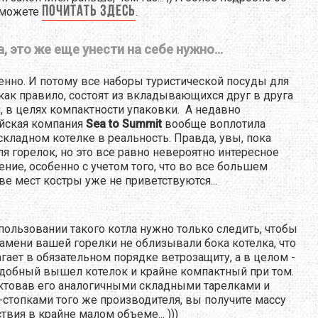
почитать здесь
 можете
.
а, это же еще унести на себе нужно...
енно. И потому все наборы туристической посуды для
 как правило, состоят из вкладывающихся друг в друга
, в целях компактности упаковки. А недавно
йская компания
Sea to Summit
вообще воплотила
складном котелке в реальность. Правда, увы, пока
ля горелок, но это все равно невероятно интересное
ние, особенно с учетом того, что во все большем
ве мест костры уже не приветствуются...
пользовании такого котла нужно только следить, чтобы
амени вашей горелки не облизывали бока котелка, что
гает в обязательном порядке ветрозащиту, а в целом -
добный вышел котелок и крайне компактный при том.
товав его аналогичными складными тарелками и
стопками того же производителя, вы получите массу
твия в крайне малом объеме... )))