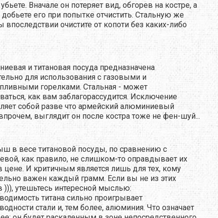
убьете. Вначале он потеряет вид, обгорев на костре, а
 добьете его при попытке отчистить. Стальную же
ы впоследствии очистите от копоти без каких-либо
иевая и титановая посуда предназначена
ельно для использования с газовыми и
пливными горелками. Стальная - может
ваться, как вам заблагорассудится. Исключение
ляет собой разве что армейский алюминиевый
 впрочем, выглядит он после костра тоже не фен-шуй...
ш в весе титановой посуды, по сравнению с
вой, как правило, не слишком-то оправдывает их
в цене. И критичным является лишь для тех, кому
ельно важен каждый грамм. Если вы не из этих
 ))), утешьтесь интересной мыслью:
водимость титана сильно проигрывает
водности стали и, тем более, алюминия. Что означает
е: он будет раскаленным в зоне непосредственного