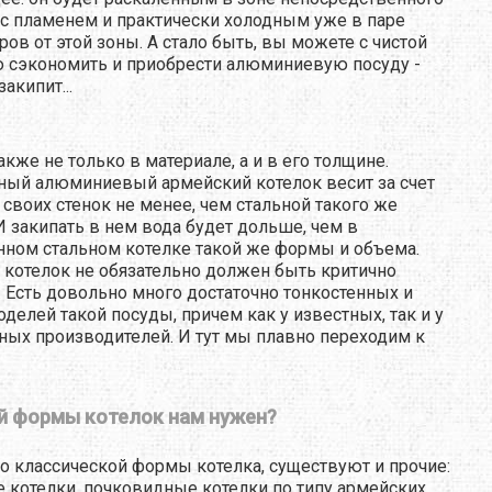
 с пламенем и практически холодным уже в паре
ров от этой зоны. А стало быть, вы можете с чистой
 сэкономить и приобрести алюминиевую посуду -
акипит...
акже не только в материале, а и в его толщине.
ный алюминиевый армейский котелок весит за счет
своих стенок не менее, чем стальной такого же
И закипать в нем вода будет дольше, чем в
нном стальном котелке такой же формы и объема.
 котелок не обязательно должен быть критично
 Есть довольно много достаточно тонкостенных и
оделей такой посуды, причем как у известных, так и у
ых производителей. И тут мы плавно переходим к
й формы котелок нам нужен?
 классической формы котелка, существуют и прочие:
 котелки, почковидные котелки по типу армейских,