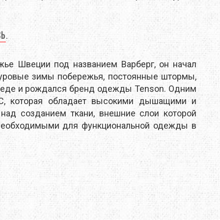
DUNLOP
сь
.
EXTREMITIES
FITWELL
ФУРНИТУРА
жье Швеции под названием Варберг, он начал
Суровые зимы побережья, постоянные штормы,
GERBER
среде и рождался бренд одежды Tenson. Одним
PC, которая обладает высокими дышащими и
HI-TEC
над созданием ткани, внешние слои которой
, необходимыми для функциональной одежды в
JETBOIL
KONG
LEKI
LOWA