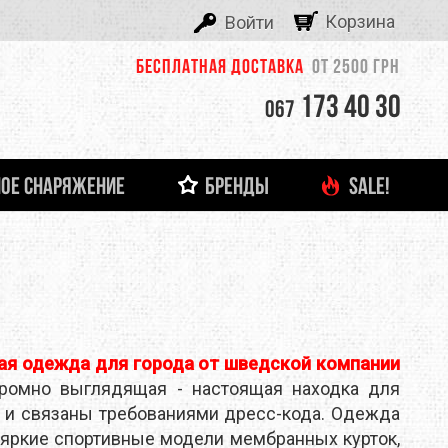
Корзина
Войти
Бесплатная доставка
от 2500 грн
173 40 30
067
ОЕ СНАРЯЖЕНИЕ
БРЕНДЫ
SALE!
ALEXIKA
 И ЛЕДОВОЕ СНАРЯЖЕНИЕ
ТНЯЯ ОДЕЖДА
ФОНАРИ И ЗАРЯДНЫЕ УСТРОЙСТВА
ДЕТСКАЯ ОДЕЖДА
ЗАЦЕПЫ, КАМПУС-БОРДЫ
ОЧКИ
тболки
Кемпинговые лампы
ASOLO
башки
Налобные фонари
Ручные фонари
BERGHAUS
Зарядные устройства
я одежда для города от шведской компании
BUTTONS
кромно выглядящая - настоящая находка для
но и связаны требованиями дресс-кода. Одежда
CLIMBING TECHNOLOGY
и яркие спортивные модели мембранных курток,