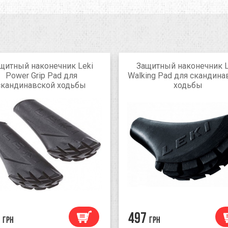
щитный наконечник Leki
Защитный наконечник L
Power Grip Pad для
Walking Pad для скандина
скандинавской ходьбы
ходьбы
497
грн
грн