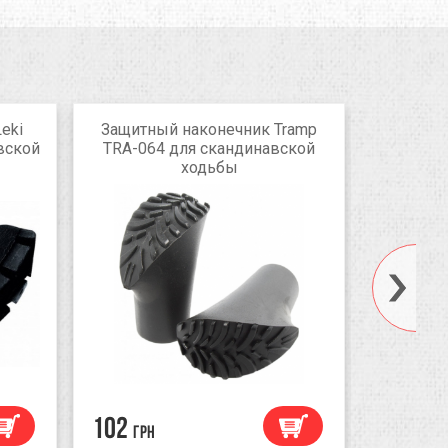
eki
Защитный наконечник Tramp
Защитн
вской
TRA-064 для скандинавской
TRA-20
ходьбы
black
102
125
грн
грн