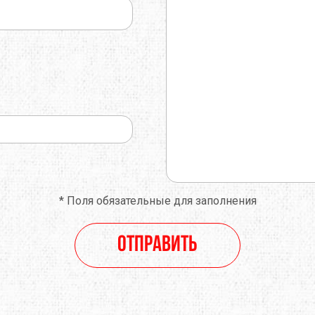
O
TOTEM
TRAMP
E
TRIMM
TURBAT
IK
VANGO
VAUDE
ONIC
X-SOCKS
Y&Y
RUSHI
БАРНАУЛ
ГРЕЛО4КА
ЬТИСПОРТ
ТЕКСМА
*
Поля обязательные для заполнения
Отправить