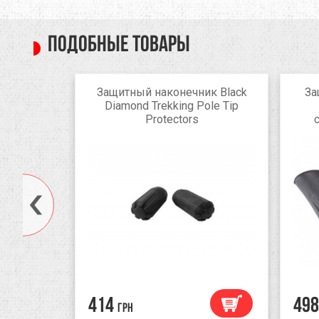
Подобные товары
ля 2-х
Защитный наконечник Black
За
лок
Diamond Trekking Pole Tip
Protectors
414
498
грн