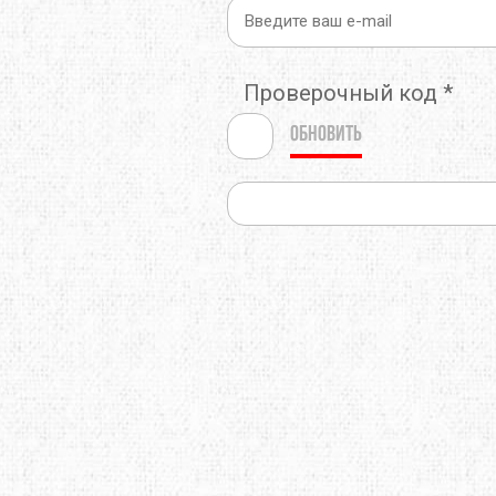
THERMOPAD
TOAKS
TOK
Проверочный код
*
TREKMATES
TREZETA
TRIB
Обновить
ULOW
UP SKY
URB
WARMPEACE
WILDO
X-BI
ZAMBERLAN
ZELGEAR
ZOJI
ИЗОЛОН
КРОК
МУЛ