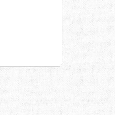
TRAVEL EXTREME
UKRHOLDS
VOXX
YATE
Е=ДА