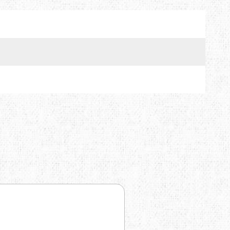
MTDE
MOUNTAIN EQUIPMENT
ONLY HOT
PLAI
RAIN STOP
SCARPA
SINGING ROCK
SOURCE
TENDON
THERMACELL