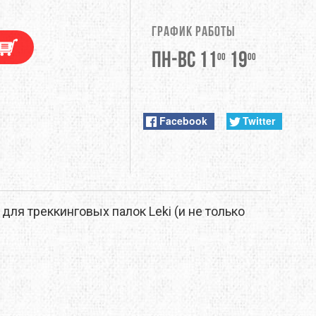
DUNLOP
График работы
EXTREMITIES
Пн-Вс 11
19
00
00
FITWELL
ФУРНИТУРА
GERBER
Facebook
Twitter
HI-TEC
JETBOIL
ля треккинговых палок Leki (и не только
KONG
LEKI
LOWA