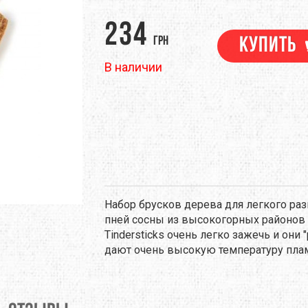
M
DEEJO
DEUTER
234
грн
Купить
EM
EVALINE
EXOFFICIO
В наличии
RINO
FIREBIRD
FIRST ASCENT
ЕНТЫ
НАВИГАЦИЯ
ПОХОДНАЯ ЕДА
ТРЕККИНГОВЫЕ ПАЛКИ
GSI OUTDOORS
GEAR AID
NELL
HMR HOLDS
HAIRA
RAPAK
ICEBREAKER
JAMES COOK
Набор брусков дерева для легкого раз
LAND
KEEN
KELTY
пней сосны из высокогорных районов
Tindersticks очень легко зажечь и они
EN
LANEX
LEATHERMAN
дают очень высокую температуру пла
EVENTURE
LIGHT MY FIRE
LORPEN