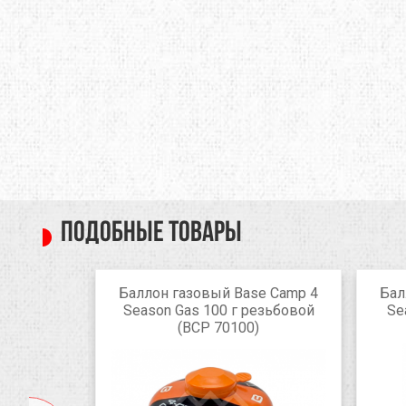
Подобные товары
e Сухой
Баллон газовый Base Camp 4
Бал
летках
Season Gas 100 г резьбовой
Se
(BCP 70100)