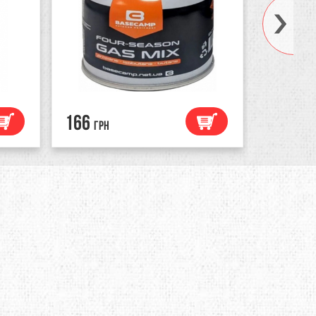
166
265
грн
грн