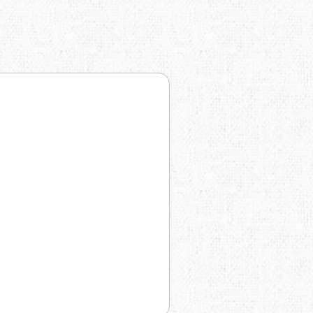
TRAVEL EXTREME
UKRHOLDS
VOXX
YATE
Е=ДА