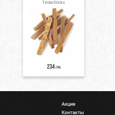
TinderSticks
234
грн
Акции
Контакты