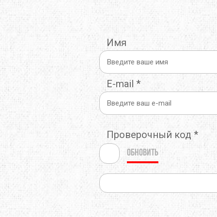
THERMOPAD
TOAKS
TOK
Имя
TREKMATES
TREZETA
TRIB
ULOW
UP SKY
URB
E-mail
*
WARMPEACE
WILDO
X-BI
ZAMBERLAN
ZELGEAR
ZOJI
Проверочный код
*
ИЗОЛОН
КРОК
МУЛ
Обновить