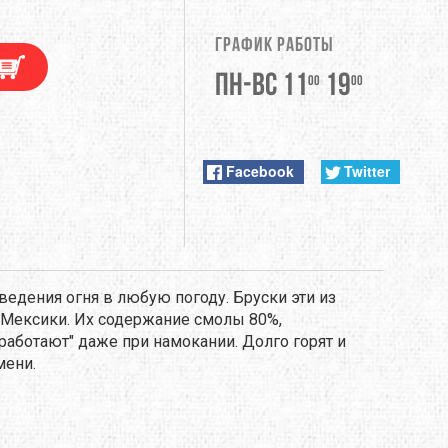
DUNLOP
График работы
EXTREMITIES
Пн-Вс 11
19
00
00
FITWELL
ФУРНИТУРА
GERBER
Facebook
Twitter
HI-TEC
JETBOIL
ведения огня в любую погоду. Бруски эти из
KONG
 Мексики. Их содержание смолы 80%,
 "работают" даже при намокании. Долго горят и
LEKI
мени.
LOWA