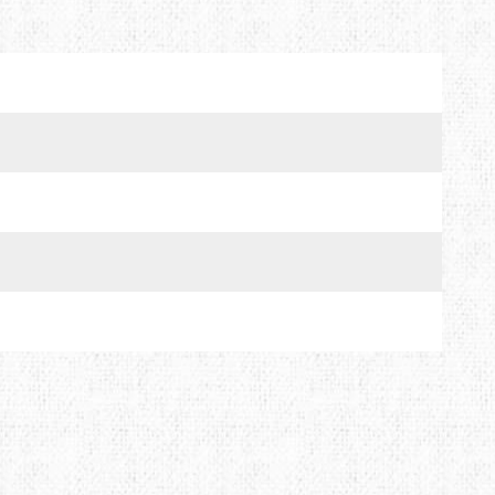
MTDE
MOUNTAIN EQUIPMENT
ONLY HOT
PLAI
RAIN STOP
SCARPA
SINGING ROCK
SOURCE
TENDON
THERMACELL