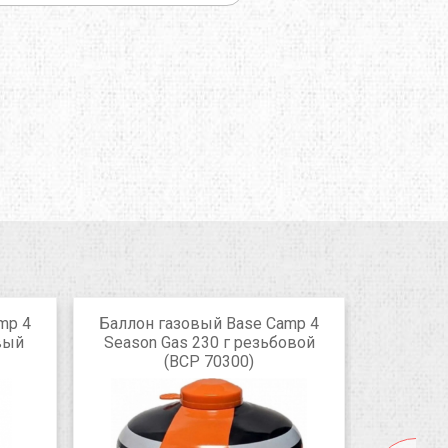
mp 4
Баллон газовый Base Camp 4
Баллон 
вый
Season Gas 230 г резьбовой
Season
(BCP 70300)