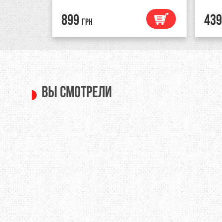
899
439
грн
Вы смотрели