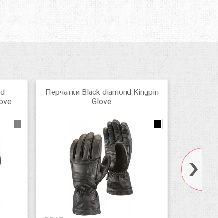
nd
Перчатки Black diamond Kingpin
Перч
love
Glove
MidWe
Natural