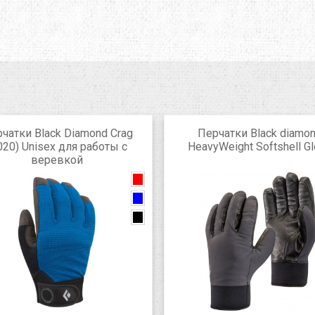
чатки Black Diamond Crag
Перчатки Black diamo
020) Unisex для работы с
HeavyWeight Softshell G
веревкой
black
black