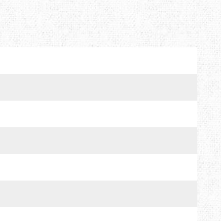
MTDE
MOUNTAIN EQUIPMENT
ONLY HOT
PLAI
RAIN STOP
SCARPA
SINGING ROCK
SOURCE
TENDON
THERMACELL