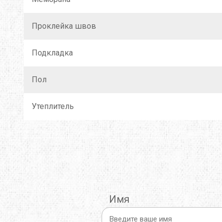
THERMOPAD
TOAKS
TOK
Проклейка швов
TREKMATES
TREZETA
TRIB
Подкладка
ULOW
UP SKY
URB
Пол
WARMPEACE
WILDO
X-BI
Утеплитель
ZAMBERLAN
ZELGEAR
ZOJI
ИЗОЛОН
КРОК
МУЛ
Имя