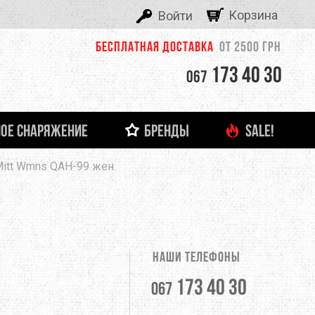
Корзина
Войти
Бесплатная доставка
от 2500 грн
173 40 30
067
ОЕ СНАРЯЖЕНИЕ
БРЕНДЫ
SALE!
ALEXIKA
itt Wmns QAH-99 жен.
 И ЛЕДОВОЕ СНАРЯЖЕНИЕ
ТНЯЯ ОДЕЖДА
ФОНАРИ И ЗАРЯДНЫЕ УСТРОЙСТВА
ДЕТСКАЯ ОДЕЖДА
ЗАЦЕПЫ, КАМПУС-БОРДЫ
ОЧКИ
тболки
Кемпинговые лампы
ASOLO
башки
Налобные фонари
Ручные фонари
BERGHAUS
Зарядные устройства
Наши телефоны
BUTTONS
173 40 30
067
CLIMBING TECHNOLOGY