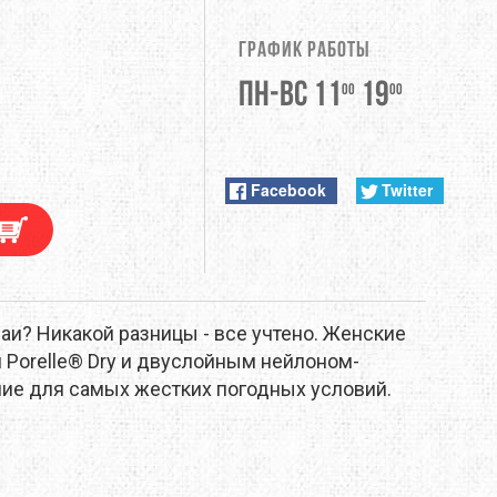
DUNLOP
График работы
EXTREMITIES
Пн-Вс 11
19
00
00
FITWELL
ФУРНИТУРА
GERBER
Facebook
Twitter
HI-TEC
JETBOIL
аи? Никакой разницы - все учтено. Женские
KONG
 Porelle® Dry и двуслойным нейлоном-
ие для самых жестких погодных условий.
LEKI
LOWA