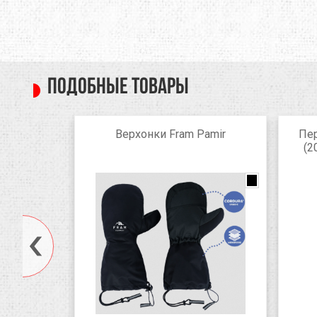
Подобные товары
love муж.
Верхонки Fram Pamir
Пер
(2
black