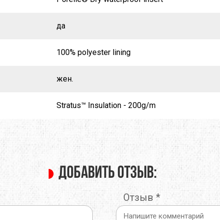
O
TOTEM
TRAMP
да
E
TRIMM
TURBAT
100% polyester lining
IK
VANGO
VAUDE
жен.
ONIC
X-SOCKS
Y&Y
Stratus™ Insulation - 200g/m
RUSHI
БАРНАУЛ
ГРЕЛО4КА
ЬТИСПОРТ
ТЕКСМА
Добавить отзыв:
Отзыв
*