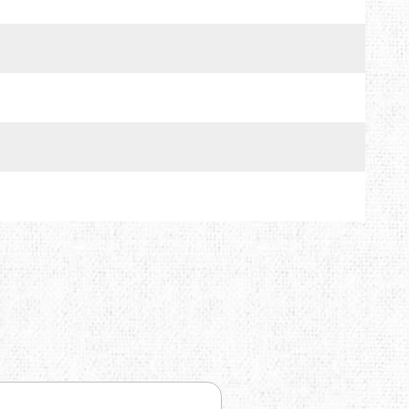
TRAVEL EXTREME
UKRHOLDS
VOXX
YATE
Е=ДА