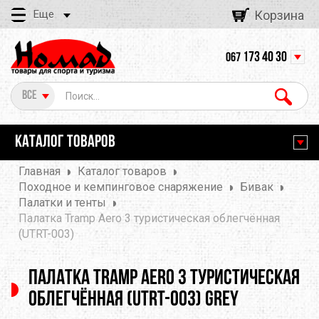
Еще
Корзина
173 40 30
067
Все
КАТАЛОГ ТОВАРОВ
Главная
Каталог товаров
Походное и кемпинговое снаряжение
Бивак
Палатки и тенты
Палатка Tramp Aero 3 туристическая облегчённая
(UTRT-003)
Палатка Tramp Aero 3 туристическая
облегчённая (UTRT-003) grey