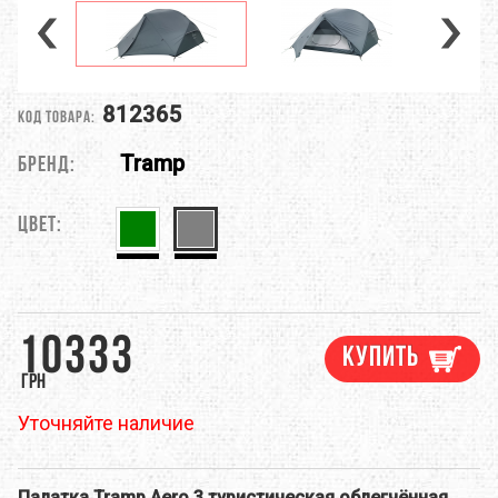
812365
Код товара:
Tramp
Бренд:
Цвет:
10333
Купить
грн
Уточняйте наличие
Палатка Tramp Aero 3 туристическая облегчённая