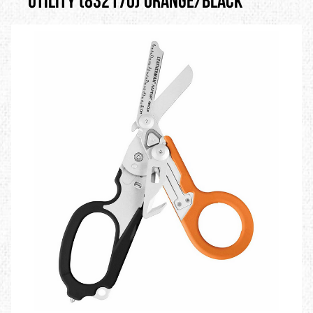
Utility (832170) Orange/Black