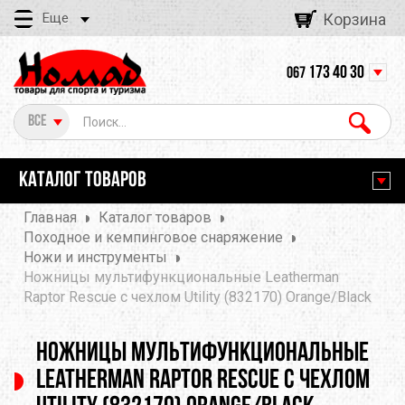
Еще
Корзина
173 40 30
067
Все
КАТАЛОГ ТОВАРОВ
Главная
Каталог товаров
Походное и кемпинговое снаряжение
Ножи и инструменты
Ножницы мультифункциональные Leatherman
Raptor Rescue с чехлом Utility (832170) Orange/Black
Ножницы мультифункциональные
Leatherman Raptor Rescue с чехлом