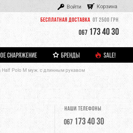
Корзина
Войти
Бесплатная доставка
от 2500 грн
173 40 30
067
ОЕ СНАРЯЖЕНИЕ
БРЕНДЫ
SALE!
ALEXIKA
m Half Polo M муж. с длинным рукавом
 И ЛЕДОВОЕ СНАРЯЖЕНИЕ
ТНЯЯ ОДЕЖДА
ФОНАРИ И ЗАРЯДНЫЕ УСТРОЙСТВА
ДЕТСКАЯ ОДЕЖДА
ЗАЦЕПЫ, КАМПУС-БОРДЫ
ОЧКИ
тболки
Кемпинговые лампы
ASOLO
башки
Налобные фонари
Ручные фонари
BERGHAUS
Зарядные устройства
Наши телефоны
BUTTONS
173 40 30
067
CLIMBING TECHNOLOGY