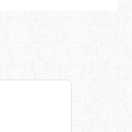
TRAVEL EXTREME
UKRHOLDS
VOXX
YATE
Е=ДА