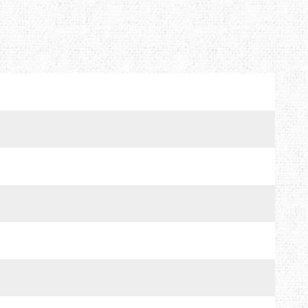
MTDE
MOUNTAIN EQUIPMENT
ONLY HOT
PLAI
RAIN STOP
SCARPA
SINGING ROCK
SOURCE
TENDON
THERMACELL