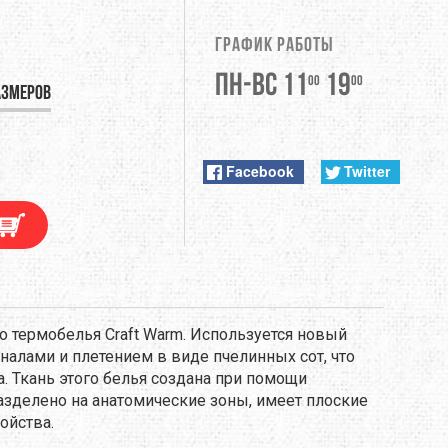
DUNLOP
График работы
EXTREMITIES
Пн-Вс 11
19
00
00
азмеров
FITWELL
ФУРНИТУРА
GERBER
Facebook
Twitter
HI-TEC
JETBOIL
KONG
о термобелья Craft Warm. Используется новый
алами и плетением в виде пчелинных сот, что
LEKI
. Ткань этого белья создана при помощи
азделено на анатомические зоны, имеет плоские
LOWA
ойства.