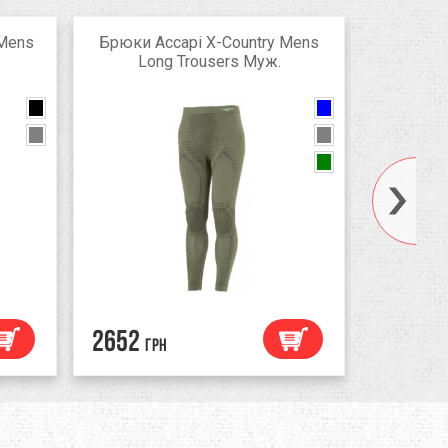
 Mens
Брюки Accapi X-Country Mens
Брюк
Long Trousers Муж.
Womens
e
Khaki
Grey
2652
2652
грн
гр