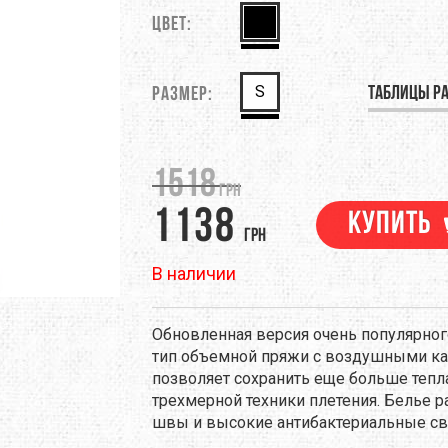
M
DEEJO
Цвет:
DEUTER
EM
EVALINE
EXOFFICIO
S
Таблицы р
Размер:
RINO
FIREBIRD
FIRST ASCENT
ЕНТЫ
НАВИГАЦИЯ
ПОХОДНАЯ ЕДА
ТРЕККИНГОВЫЕ ПАЛКИ
GSI OUTDOORS
GEAR AID
1518
грн
1138
NELL
HMR HOLDS
HAIRA
Купить
грн
RAPAK
ICEBREAKER
JAMES COOK
В наличии
LAND
KEEN
KELTY
Обновленная версия очень популярног
тип объемной пряжи с воздушными кан
EN
LANEX
LEATHERMAN
позволяет сохранить еще больше тепла
трехмерной техники плетения. Белье р
EVENTURE
LIGHT MY FIRE
LORPEN
швы и высокие антибактериальные св