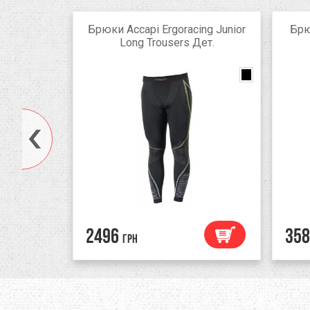
Country
Брюки Accapi Ergoracing Junior
Брю
hirt жен.
Long Trousers Дет.
racite
Navy
Anthracite
military
2496
358
грн