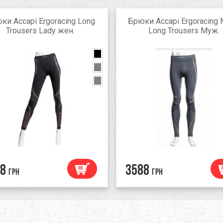
ки Accapi Ergoracing Long
Брюки Accapi Ergoracing
Trousers Lady жен.
Long Trousers Муж.
black
black/anthracit
military black
8
3588
грн
грн