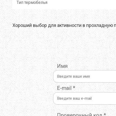
Тип термобелья
THERMOPAD
TOAKS
TOK
TREKMATES
TREZETA
TRIB
Хороший выбор для активности в прохладную п
ULOW
UP SKY
URB
WARMPEACE
WILDO
X-BI
ZAMBERLAN
ZELGEAR
ZOJI
Имя
ИЗОЛОН
КРОК
МУЛ
E-mail
*
Проверочный код
*