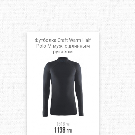
Футболка Craft Warm Half
Polo M муж. с длинным
рукавом
1518
грн
1138
грн