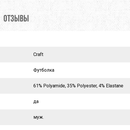
X
M-TOUR
MSR
MOT
MCNETT
MORA
ОТЗЫВЫ
O
NEW BALANCE
NIKWAX
REY
PETZL
PINGUIN
Craft
MUS
PROTEUS
RAB
Футболка
SALEWA
SALOMON
61% Polyamide, 35% Polyester, 4% Elastane
 LINE
SIERRA DESIGNS
SILVA
W PEAK
SO-FI
SOTO
да
TASMANIAN TIGER
TATONKA
муж.
A
THE NORTH FACE
THERM-A-REST