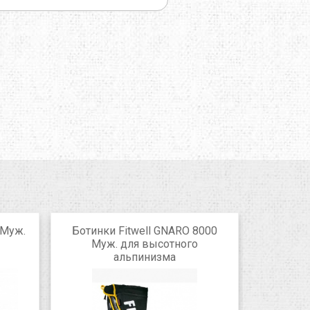
 Муж.
Ботинки Fitwell GNARO 8000
Ботинки
Муж. для высотного
д
альпинизма
Grey