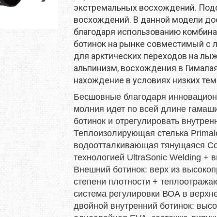
X
M-TOUR
MSR
экстремальных восхождений. Под
восхождений. В данной модели до
MOT
MCNETT
MORA
благодаря использованию комбина
ботинок на рынке совместимый с
O
NEW BALANCE
NIKWAX
для арктических переходов на лы
альпинизм, восхождения в Гималая
REY
PETZL
PINGUIN
нахождение в условиях низких тем
Бесшовные благодаря инновационно
MUS
PROTEUS
RAB
молния идет по всей длине гамаши
SALEWA
SALOMON
ботинок и отрегулировать внутре
Теплоизолирующая стелька Primaloft
 LINE
SIERRA DESIGNS
SILVA
водоотталкивающая тянущаяся Cor
технологией UltraSonic Welding +
W PEAK
SO-FI
SOTO
Внешний ботинок: верх из высокоп
степени плотности + теплоотраж
TASMANIAN TIGER
TATONKA
система регулировки ВОА в верхн
двойной внутренний ботинок: высо
A
THE NORTH FACE
THERM-A-REST