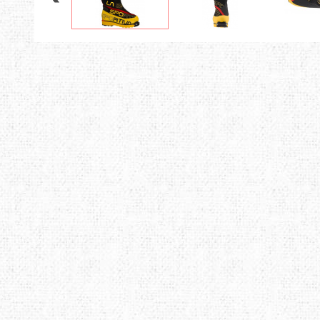
LOWE ALPINE
LURBEL
LYN
MAILLON RAPIDE
MAMMUT
MAR
MUNKEES
NALGENE
NEB
OPINEL
OPTIMUS
OSP
POWERTEC
PRANA
PRI
ROCK EMPIRE
SOG
STS
SCHOEFFEL
SEA TO SUMMIT
SEAL
SIREX
SLAVNA STRAVA
SNO
SPORT LAVIT
TAZ
TSL
TENSON
TERRA INCOGNITA
TEV