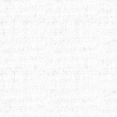
THERMOPAD
TOAKS
TOK
TREKMATES
TREZETA
TRIB
ULOW
UP SKY
URB
WARMPEACE
WILDO
X-BI
ZAMBERLAN
ZELGEAR
ZOJI
ИЗОЛОН
КРОК
МУЛ