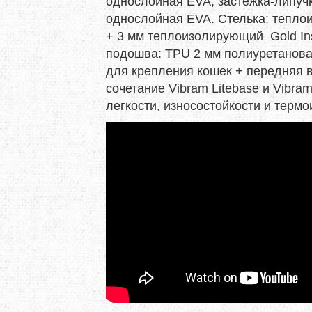
однослойная EVA, застежка-липучк
однослойная EVA. Стелька: тепл
O
TOTEM
TRAMP
+ 3 мм теплоизолирующий Gold Insu
подошва: TPU 2 мм полиуретанова
E
TRIMM
TURBAT
для крепления кошек + передняя 
сочетание Vibram Litebase и Vibr
IK
VANGO
VAUDE
легкости, износостойкости и терм
ONIC
X-SOCKS
Y&Y
RUSHI
БАРНАУЛ
ГРЕЛО4КА
ЬТИСПОРТ
ТЕКСМА