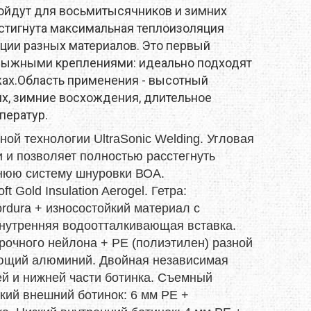
MTDE
ойдут для восьмитысячников и зимних
стигнута максимальная теплоизоляция
MOUNTAIN EQUIPMENT
ции разных материалов. Это первый
 лыжными креплениями: идеально подходят
ONLY HOT
жах.Область применения - высотный
х, зимние восхождения, длительное
PLAI
ператур.
й технологии UltraSonic Welding. Угловая
RAIN STOP
 и позволяет полностью расстегнуть
SCARPA
ннюю систему шнуровки ВОА.
 Gold Insulation Aerogel. Гетра:
SINGING ROCK
dura + износостойкий материал с
 внутренняя водоотталкивающая вставка.
SOURCE
рочного нейлона + РЕ (полиэтилен) разной
ающий алюминий. Двойная независимая
TENDON
ей и нижней части ботинка. Съемный
кий внешний ботинок: 6 мм РЕ +
THERMACELL