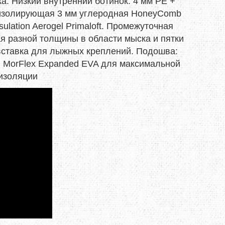
а. Низкий внутренний ботинок: 4 мм РЕ +
оизолирующая 3 мм углеродная HoneyComb
TRAVEL EXTREME
lation Aerogel Primaloft. Промежуточная
я разной толщины в области мыска и пятки
UKRHOLDS
вставка для лыжных креплений. Подошва:
am MorFlex Expanded EVA для максимальной
VOXX
оизоляции
YATE
Е=ДА