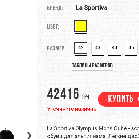
La Sportiva
M
DEEJO
DEUTER
Бренд:
EM
EVALINE
EXOFFICIO
Цвет:
RINO
FIREBIRD
FIRST ASCENT
ЕНТЫ
НАВИГАЦИЯ
ПОХОДНАЯ ЕДА
ТРЕККИНГОВЫЕ ПАЛКИ
42
43
44
45
Размер:
GSI OUTDOORS
GEAR AID
Таблицы размеров
NELL
HMR HOLDS
HAIRA
RAPAK
ICEBREAKER
JAMES COOK
42416
LAND
KEEN
KELTY
грн
Купить
Уточняйте наличие
EN
LANEX
LEATHERMAN
EVENTURE
LIGHT MY FIRE
LORPEN
La Sportiva Olympus Mons Cube - з
обуви для альпинизма. Легкие дв