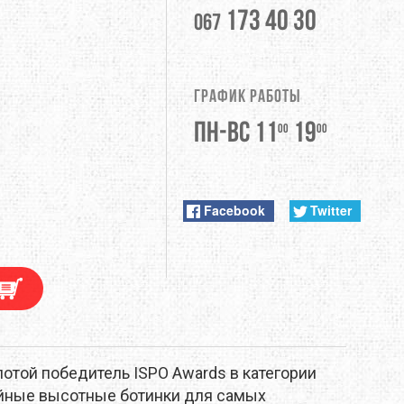
173 40 30
067
DUNLOP
EXTREMITIES
График работы
FITWELL
ФУРНИТУРА
Пн-Вс 11
19
00
00
GERBER
HI-TEC
Facebook
Twitter
JETBOIL
KONG
LEKI
LOWA
олотой победитель ISPO Awards в категории
ойные высотные ботинки для самых