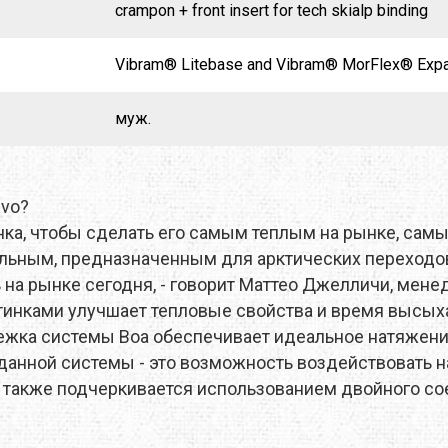
crampon + front insert for tech skialp binding
Vibram® Litebase and Vibram® MorFlex® Exp
муж.
Evo?
нка, чтобы сделать его самым теплым на рынке, са
льным, предназначенным для арктических переходов
на рынке сегодня, - говорит Маттео Джелличи, мене
отинками улучшает тепловые свойства и время высых
астежка системы Boа обеспечивает идеальное натяжени
данной системы - это возможность воздействовать н
 также подчеркивается использованием двойного сое